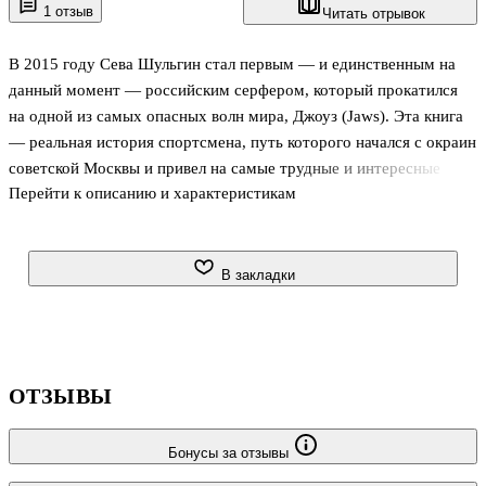
1 отзыв
Читать отрывок
В 2015 году Сева Шульгин стал первым — и единственным на
данный момент — российским серфером, который прокатился
на одной из самых опасных волн мира, Джоуз (Jaws). Эта книга
— реальная история спортсмена, путь которого начался с окраин
советской Москвы и привел на самые трудные и интересные
Перейти к описанию и характеристикам
волны мира. Сева известен не только достижениями на воде: он
совмещает серфинг с путешествиями и изучением разных
культур. На его счету — десятки документальных фильмов, а
также сотни фотографий, лучшие из которых вошли в эту книгу.
В закладки
«История Севы — это напоминание всем нам: важно не только
мечтать, но и следовать за своей мечтой». Лэйрд Хэмилтон,
культовая фигура мирового серфинга С окраин советской Мо
ОТЗЫВЫ
Бонусы за отзывы