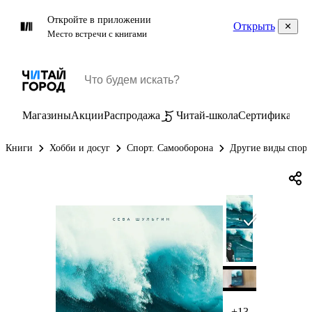
Откройте в приложении
Открыть
Место встречи с книгами
Магазины
Акции
Распродажа
Читай-школа
Сертификаты
П
Книги
Хобби и досуг
Спорт. Самооборона
Другие виды спорт
+13