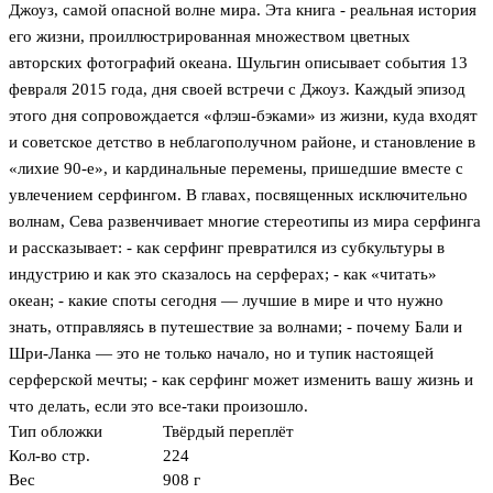
Джоуз, самой опасной волне мира. Эта книга - реальная история
его жизни, проиллюстрированная множеством цветных
авторских фотографий океана. Шульгин описывает события 13
февраля 2015 года, дня своей встречи с Джоуз. Каждый эпизод
этого дня сопровождается «флэш-бэками» из жизни, куда входят
и советское детство в неблагополучном районе, и становление в
«лихие 90-е», и кардинальные перемены, пришедшие вместе с
увлечением серфингом. В главах, посвященных исключительно
волнам, Сева развенчивает многие стереотипы из мира серфинга
и рассказывает: - как серфинг превратился из субкультуры в
индустрию и как это сказалось на серферах; - как «читать»
океан; - какие споты сегодня — лучшие в мире и что нужно
знать, отправляясь в путешествие за волнами; - почему Бали и
Шри-Ланка — это не только начало, но и тупик настоящей
серферской мечты; - как серфинг может изменить вашу жизнь и
что делать, если это все-таки произошло.
Тип обложки
Твёрдый переплёт
Кол-во стр.
224
Вес
908 г