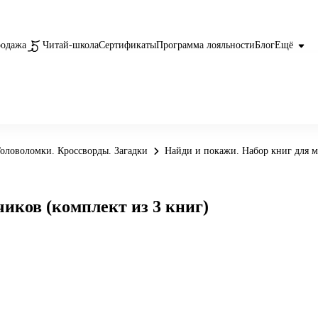
родажа
Читай-школа
Сертификаты
Программа лояльности
Блог
Ещё
оловоломки. Кроссворды. Загадки
Найди и покажи. Набор книг для м
иков (комплект из 3 книг)