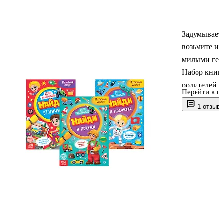
Задумывает
возьмите 
милыми ге
Набор кни
родителей
Перейти к 
качественн
1 отзы
пользой и 