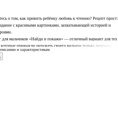
есь о том, как привить ребёнку любовь к чтению? Рецепт прост:
издание с красивыми картинками, захватывающей историей и
роями.
г для мальчиков «Найди и покажи» — отличный вариант для тех
, которые привыкли окружать своего малыша только лучшими и
описанию и характеристикам
ыми вещами. За такой книжкой ваш ребёнок проведёт время с
в
удовольствием, узнает много нового и интересного.