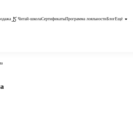
родажа
Читай-школа
Сертификаты
Программа лояльности
Блог
Ещё
ла
ла