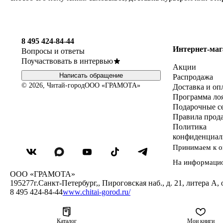
8 495 424-84-44
Интернет-маг
Вопросы и ответы
Поучаствовать в интервью
Акции
Написать обращение
Распродажа
© 2026, Читай-город
ООО «ГРАМОТА»
Доставка и оп
Программа ло
Подарочные с
Правила прод
Политика
конфиденциал
Принимаем к о
На информаци
ООО «ГРАМОТА»
195277
г.Санкт-Петербург,
,
Пироговская наб., д. 21, литера А, 
8 495 424-84-44
www.chitai-gorod.ru/
Каталог
Мои книги