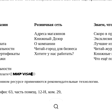
азин
Розничная сеть
Знаем, чт
Адреса магазинов
Скоро в п
Книжный Дозор
Эксклюзи
лата
О компании
Лучшие и
яльности
Читай-город для бизнеса
Читай-жу
ертификаты
Хотите у нас работать?
Книжные 
ажи
Что ещё п
ьности
плате
онном ресурсе применяются
рекомендательные технологии
.
офис 63, часть помещ. 12-Н, ком. 29
,