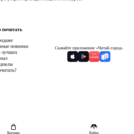
о почитать
родаже
вные новинки
Скачайте приложение «Читай-город»
з лучших
рнал
циклы
очитать?
Корзина
Войти