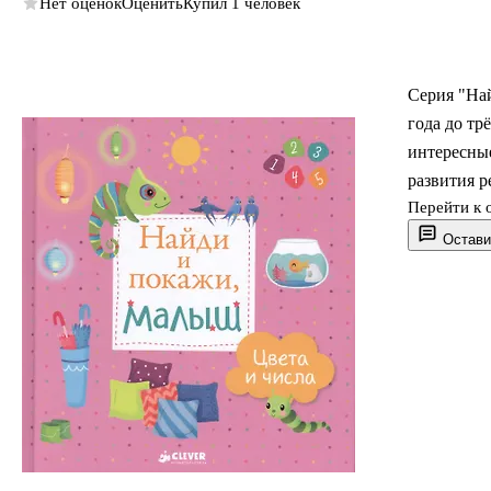
Нет оценок
Оценить
Купил 1 человек
Серия "На
года до тр
интересные
развития р
Перейти к 
Остави