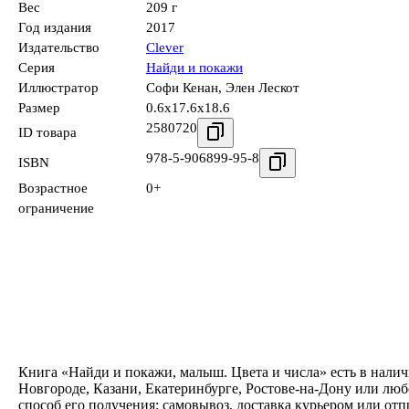
Вес
209 г
Год издания
2017
Издательство
Clever
Серия
Найди и покажи
Иллюстратор
Софи Кенан
,
Элен Лескот
Размер
0.6x17.6x18.6
2580720
ID товара
978-5-906899-95-8
ISBN
Возрастное
0+
ограничение
Книга «Найди и покажи, малыш. Цвета и числа» есть в налич
Новгороде, Казани, Екатеринбурге, Ростове-на-Дону или люб
способ его получения: самовывоз, доставка курьером или от