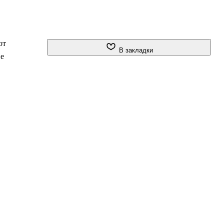
от
В закладки
ие