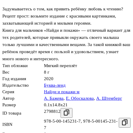
Задумываетесь о том, как привить ребёнку любовь к чтению?
Рецепт прост: возьмите издание с красивыми картинками,
захватывающей историей и милыми героями.
Книга для мальчиков «Найди и покажи» — отличный вариант для
тех родителей, которые привыкли окружать своего малыша
только лучшими и качественными вещами. За такой книжкой ваш
ребёнок проведёт время с пользой и удовольствием, узнает
много нового и интересного.
Тип обложки
Мягкий переплёт
Вес
8 г
Год издания
2020
Издательство
Буква-ленд
Серия
Найди и покажи м
Автор
А. Бажева
,
Е. Обоскалова
,
А. Штемберг
Размер
0.1x14.8x21
2798812
ID товара
978-5-00-145231-7
,
978-5-00145-231-
ISBN
7