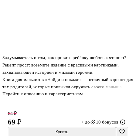
Задумываетесь о том, как привить ребёнку любовь к чтению?
Рецепт прост: возьмите издание с красивыми картинками,
захватывающей историей и милыми героями.
Книга для мальчиков «Найди и покажи» — отличный вариант для
тех родителей, которые привыкли окружать своего малыша
Перейти к описанию и характеристикам
только лучшими и качественными вещами. За такой книжкой ваш
ребёнок проведёт время с пользой и удовольствием, узнает
много нового и интересного.
84 ₽
69 ₽
+ до
10 бонусов
Купить