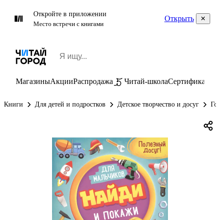
Откройте в приложении
Открыть
Место встречи с книгами
Магазины
Акции
Распродажа
Читай-школа
Сертификаты
П
Книги
Для детей и подростков
Детское творчество и досуг
Го