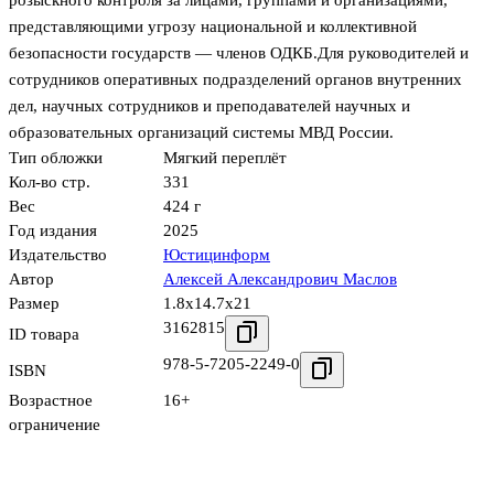
розыскного контроля за лицами, группами и организациями,
представляющими угрозу национальной и коллективной
безопасности государств — членов ОДКБ.Для руководителей и
сотрудников оперативных подразделений органов внутренних
дел, научных сотрудников и преподавателей научных и
образовательных организаций системы МВД России.
Тип обложки
Мягкий переплёт
Кол-во стр.
331
Вес
424 г
Год издания
2025
Издательство
Юстицинформ
Автор
Алексей Александрович Маслов
Размер
1.8x14.7x21
3162815
ID товара
978-5-7205-2249-0
ISBN
Возрастное
16+
ограничение