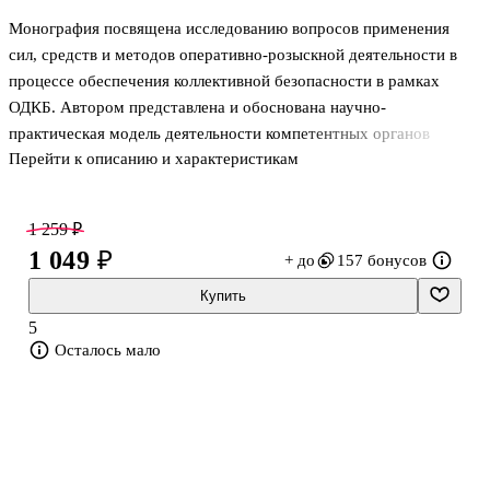
Монография посвящена исследованию вопросов применения
сил, средств и методов оперативно-розыскной деятельности в
процессе обеспечения коллективной безопасности в рамках
ОДКБ. Автором представлена и обоснована научно-
практическая модель деятельности компетентных органов
Перейти к описанию и характеристикам
государств — членов ОДКБ по указанному направлению,
сформулированы понятие, цели, задачи и принципы оперативно-
розыскного обеспечения коллективной безопасности,
1 259 ₽
определены его организационно-правовые и научно-
1 049 ₽
+ до
157 бонусов
технологические основы. Также автором рассмотрены
некоторые вопросы организации и осуществления оперативно-
Купить
розыскного контроля за лицами, группами и организациями,
5
представляющими угрозу национальной и коллективной безопа
Осталось мало