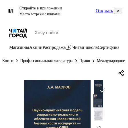
Откройте в приложении
Открыть
Место встречи с книгами
Магазины
Акции
Распродажа
Читай-школа
Сертификаты
П
Книги
Профессиональная литература
Право
Международное п
+3