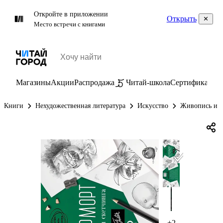
Откройте в приложении
Открыть
Место встречи с книгами
Магазины
Акции
Распродажа
Читай-школа
Сертификаты
П
Книги
Нехудожественная литература
Искусство
Живопись и г
+2