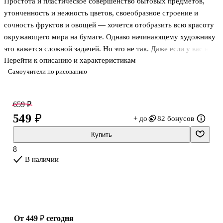
Простота и пластическое совершенство бытовых предметов,
утонченность и нежность цветов, своеобразное строение и
сочность фруктов и овощей — хочется отобразить всю красоту
окружающего мира на бумаге. Однако начинающему художнику
это кажется сложной задачей. Но это не так. Даже если у вас нет
Перейти к описанию и характеристикам
профессионального образования и соответствующих навыков, вы
Самоучители по рисованию
сможете с легкостью овладеть искусством рисования
карандашом самых разнообразных натюрмортов. Этот
самоучитель, в котором вы найдете множество упражнений и
659 ₽
полезных советов, поможет вам научиться быстро, буквально
549 ₽
+ до
82 бонусов
«на коленке», изобразить любой натюрморт — от малейших
деталей до сложных композиций.
Купить
8
В наличии
от 449 ₽
сегодня