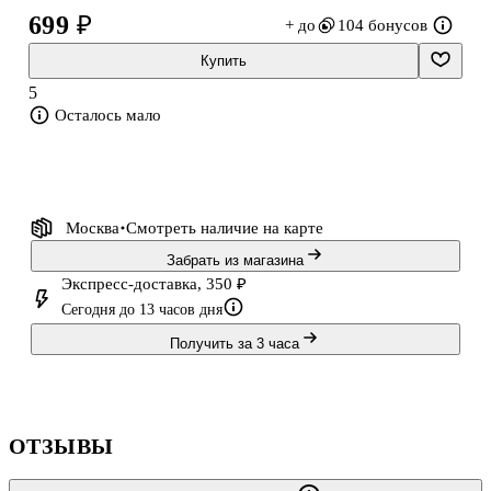
отличным подарком для детей.
699 ₽
+ до
104 бонусов
В комплекте есть все, что нужно для сборки. Собирайте без
Купить
труда и дополнительных инструментов.
5
Осталось мало
Картонная коробка с информацией
Карточки с пронумерованными деталями — 7 шт.
Тюбик клея, 5 мл
Бусинки-глазки в бумажном пакетике — 2 шт.
Москва
Смотреть наличие
на карте
Листовка с описа
Забрать из магазина
Экспресс-доставка, 350 ₽
Сегодня до 13 часов дня
Получить за 3 часа
ОТЗЫВЫ