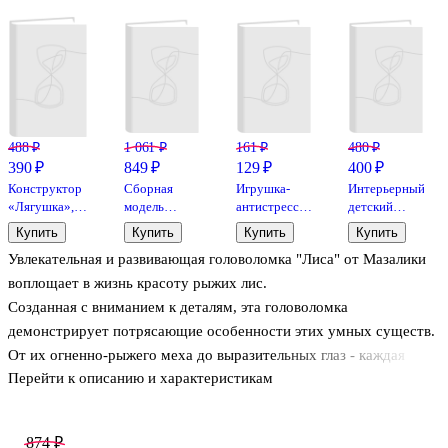
488 ₽
1 061 ₽
161 ₽
480 ₽
390 ₽
849 ₽
129 ₽
400 ₽
Конструктор
Сборная
Игрушка-
Интерьерный
«Лягушка»,
модель
антистресс
детский
пластик
«Нюхль
«Хомяк»,
конструктор
Купить
Купить
Купить
Купить
(Утка)»
Bookvalno
Кондитерская
Увлекательная и развивающая головоломка "Лиса" от Мазалики
(77530)
воплощает в жизнь красоту рыжих лис.
Созданная с вниманием к деталям, эта головоломка
демонстрирует потрясающие особенности этих умных существ.
От их огненно-рыжего меха до выразительных глаз - каждая
Перейти к описанию и характеристикам
деталь органично сочетается друг с другом, создавая
произведение искусства.
Яркие цвета пазла и продуманная конструкция делают его
874 ₽