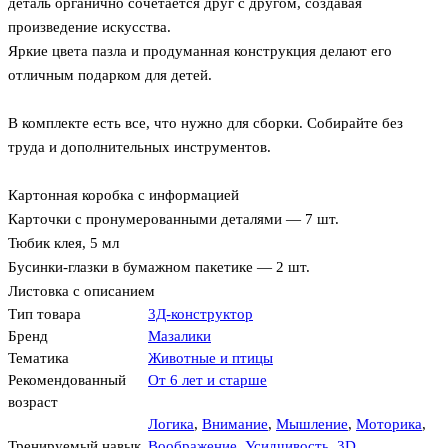
деталь органично сочетается друг с другом, создавая
произведение искусства.
Яркие цвета пазла и продуманная конструкция делают его
отличным подарком для детей.
В комплекте есть все, что нужно для сборки. Собирайте без
труда и дополнительных инструментов.
Картонная коробка с информацией
Карточки с пронумерованными деталями — 7 шт.
Тюбик клея, 5 мл
Бусинки-глазки в бумажном пакетике — 2 шт.
Листовка с описанием
Тип товара
3Д-конструктор
Бренд
Мазалики
Тематика
Животные и птицы
Рекомендованный
От 6 лет и старше
возраст
Логика
,
Внимание
,
Мышление
,
Моторика
,
Тренируемый навык
Воображение
,
Усидчивость
,
3D