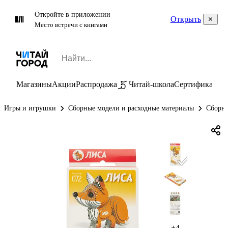
Откройте в приложении
Открыть
Место встречи с книгами
Магазины
Акции
Распродажа
Читай-школа
Сертификаты
П
Игры и игрушки
Сборные модели и расходные материалы
Сборны
+4