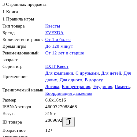
3 Странных предмета
1 Книга
1 Правила игры
Тип товара
Квесты
Бренд
ZVEZDA
Количество игроков
От 1 и более
Время игры
До 120 минут
Рекомендованный
От 12 лет и старше
возраст
Серия игр
EXIT-Квест
Для компании
,
С друзьями
,
Для детей
,
Для
Применение
двоих
,
Для одного
,
В дорогу
Логика
,
Концентрация
,
Эрудиция
,
Память
,
Тренируемый навык
Координация движения
Размер
6.6x16x16
ISBN/Артикул
4600327088468
Вес, г.
319 г
2869692
ID товара
Возрастное
12+