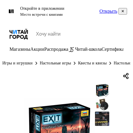
Откройте в приложении
Открыть
Место встречи с книгами
Магазины
Акции
Распродажа
Читай-школа
Сертификаты
П
Игры и игрушки
Настольные игры
Квесты и квизы
Настольны