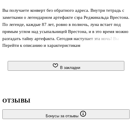
Вы получаете конверт без обратного адреса. Внутри тетрадь с
заметками о легендарном артефакте сэра Реджинальда Врестона.
По легенде, каждые 87 лет, ровно в полночь, луна встает под
прямым углом над усыпальницей Врестона, и в это время можно
разгадать тайну артефакта. Сегодня наступает эта ночь! Вы
Перейти к описанию и характеристикам
готовы?
Игровой процесс: Игры серии EXIT-КВЕСТ основаны на так
называемых Эскейп-квестах (приключенческих играх,
В закладки
проходящих в реальности), популярном жанре развлечения во
всем мире. Перед игроками стоит задача – попытаться
выпутаться из опасной ситуации. Серия игр-квестов постоянно
пополняется новинками. И в каждой коробке вас ждет новая
ОТЗЫВЫ
история и новый мир загадок.
Бонусы за отзывы
Состав настольной