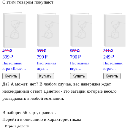
С этим товаром покупают
499 ₽
999 ₽
988 ₽
311 ₽
399 ₽
799 ₽
790 ₽
249 ₽
Настольная
Настольная
Настольная
Настольная
игра «Кись-
игра
игра
игра-
брысь-мяу»,
«Сложный
«Объяснярий»,
викторина
Купить
Купить
Купить
Купить
Геодом
выбор»,
Hobby World
«Сделано в
Да? А может, нет? В любом случае, вас наверняка ждет
Геодом
России»,
Origami
неожиданный ответ! Данетки - это загадки которые весело
разгадывать в любой компании.
В наборе: 56 карт, правила.
Перейти к описанию и характеристикам
Игры в дорогу