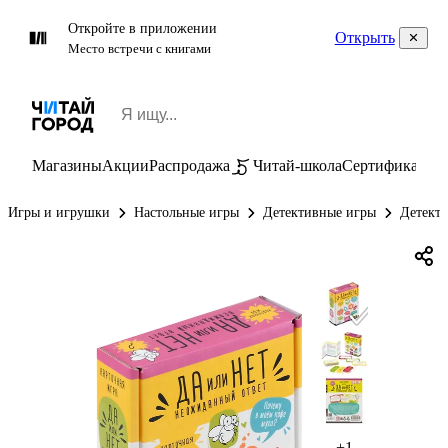
Откройте в приложении
Открыть
Место встречи с книгами
Магазины
Акции
Распродажа
Читай-школа
Сертификаты
П
Игры и игрушки
Настольные игры
Детективные игры
Детект
+1