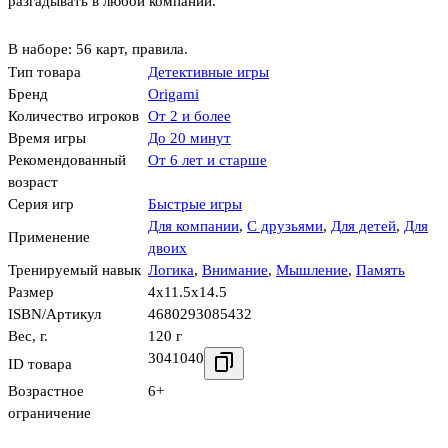
разгадывать в любой компании.
В наборе: 56 карт, правила.
Тип товара
Детективные игры
Бренд
Origami
Количество игроков
От 2 и более
Время игры
До 20 минут
Рекомендованный
От 6 лет и старше
возраст
Серия игр
Быстрые игры
Для компании
,
С друзьями
,
Для детей
,
Для
Применение
двоих
Тренируемый навык
Логика
,
Внимание
,
Мышление
,
Память
Размер
4x11.5x14.5
ISBN/Артикул
4680293085432
Вес, г.
120 г
3041040
ID товара
Возрастное
6+
ограничение