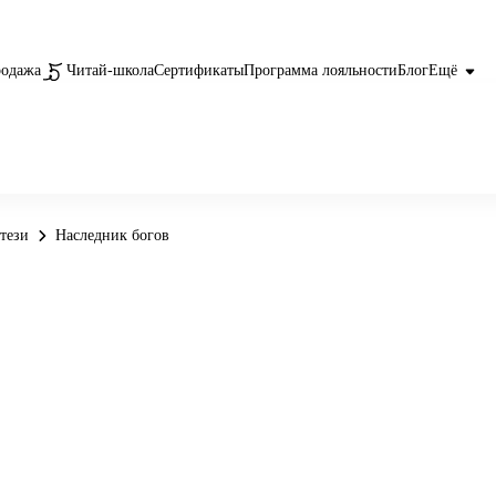
родажа
Читай-школа
Сертификаты
Программа лояльности
Блог
Ещё
тези
Наследник богов