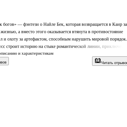
 богов» — фэнтези о Найле Бек, которая возвращается в Каир за
жизнью, а вместо этого оказывается втянута в противостояние
л и охоту за артефактом, способным нарушить мировой порядок.
усс строит историю на стыке романтической линии, приключени
описанию и характеристикам
гипетской мифологии. Здесь важны не сложные
ические справки о пантеоне, а движение сюжета, опасные
ывов
Читать отрыво
личный выбор. Роман сразу задаёт ясный конфликт: обычная
тся, когда рядом появляются ожившие боги, а вместе с ними —
ность, к которой невозможно подготовиться заранее. В книге
ркий Каир, семейная история, юмор и напряжённая гонка, где н
 не толь