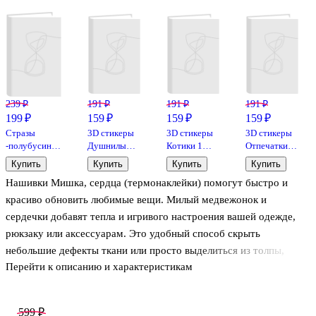
239 ₽
191 ₽
191 ₽
191 ₽
199 ₽
159 ₽
159 ₽
159 ₽
Стразы
3D стикеры
3D стикеры
3D стикеры
-полубусины
Душнилы
Котики 1
Отпечатки
прозрачные с
(упаковка)
(упаковка)
сердце
Купить
Купить
Купить
Купить
переливом,
Bookvalno
Bookvalno
(упаковка)
Нашивки Мишка, сердца (термонаклейки) помогут быстро и
диаметр 1 см,
Bookvalno
45 штук
красиво обновить любимые вещи. Милый медвежонок и
сердечки добавят тепла и игривого настроения вашей одежде,
рюкзаку или аксессуарам. Это удобный способ скрыть
небольшие дефекты ткани или просто выделиться из толпы,
Перейти к описанию и характеристикам
создав свой уникальный стиль.
Термонаклейки легко использовать: достаточно приложить
599 ₽