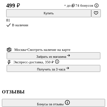
нашивку к ткани и аккуратно прижечь утюгом. Не нужно уметь
499 ₽
+ до
74 бонусов
шить — всё занимает пару минут, а результат выглядит
аккуратно и надёжно держится при носке. Идеальный выбор для
Купить
тех, кто любит быстрый и эстетичный декор своими руками.
81
В наличии
Москва
Смотреть наличие
на карте
Забрать из магазина
Экспресс-доставка, 350 ₽
Получить за 3 часа
ОТЗЫВЫ
Бонусы за отзывы