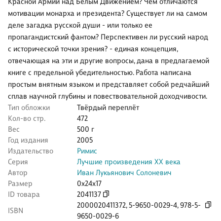
Красной Армии над Белым Движением? Чем отличаются
мотивации монарха и президента? Существует ли на самом
деле загадка русской души - или только ее
пропагандистский фантом? Перспективен ли русский народ
с исторической точки зрения? - единая концепция,
отвечающая на эти и другие вопросы, дана в предлагаемой
книге с предельной убедительностью. Работа написана
простым внятным языком и представляет собой редчайший
сплав научной глубины и повествовательной доходчивости.
Тип обложки
Твёрдый переплёт
Кол-во стр.
472
Вес
500 г
Год издания
2005
Издательство
Римис
Серия
Лучшие произведения ХХ века
Автор
Иван Лукьянович Солоневич
Размер
0x24x17
ID товара
2041137
2000020411372
,
5-9650-0029-4
,
978-5-
ISBN
9650-0029-6