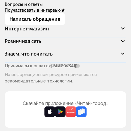
Вопросы и ответы
Поучаствовать в интервью
Написать обращение
Интернет-магазин
Акции
Розничная сеть
Распродажа
Доставка и оплата
Адреса магазинов
Знаем, что почитать
Программа лояльности
Книжный Дозор
Подарочные сертификаты
О компании
Скоро в продаже
Принимаем к оплате
Правила продажи
Читай-город для бизнеса
Эксклюзивные новинки
На информационном ресурсе применяются
Политика конфиденциальности
Хотите у нас работать?
Лучшие из лучших
рекомендательные технологии
.
Читай-журнал
Книжные циклы
Что ещё почитать?
Скачайте приложение «Читай-город»