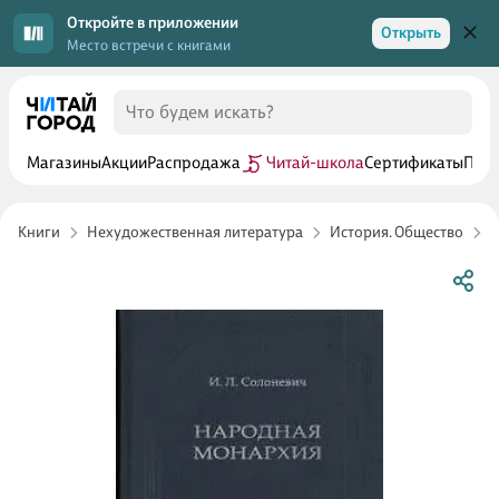
Откройте в приложении
Открыть
Место встречи с книгами
Магазины
Акции
Распродажа
Читай-школа
Сертификаты
Прог
Книги
Нехудожественная литература
История. Общество
Н