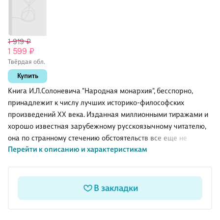
1 919 ₽
1 599 ₽
Твёрдая обл.
Купить
Книга И.Л.Солоневича "Народная монархия", бесспорно,
принадлежит к числу лучших историко-философских
произведений XX века. Изданная миллионными тиражами и
хорошо известная зарубежному русскоязычному читателю,
она по странному стечению обстоятельств все еще не
Перейти к описанию и характеристикам
получила достаточной известности у нас в стране. Кто в
России плохой - власть или народ? Нация и национальность -
не одно и то же, почему же Россия до сих пор ни то, ни
другое? Почему иностранные слова нам нравятся больше,
В закладки
чем русские? Почему и с какого момента мы думаем, что мы
глупее иностранцев? В чем подлинная причина Гражданской