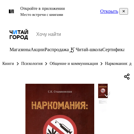
Откройте в приложении
Открыть
Место встречи с книгами
Магазины
Акции
Распродажа
Читай-школа
Сертификаты
П
Книги
Психология
Общение и коммуникация
Наркомания: до