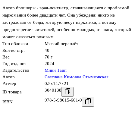
Автор брошюры - врач-психиатр, сталкивающаяся с проблемой
наркомании более двадцати лет. Она убеждена: никто не
застрахован от беды, которую несут наркотики, а потому
предостерегает читателей, особенно молодых, от шага, который
может оказаться роковым.
Тип обложки
Мягкий переплёт
Кол-во стр.
40
Вес
70 г
Год издания
2024
Издательство
Мини Тайп
Автор
Светлана Кимовна Стымковская
Размер
0.5x14.7x21
3040138
ID товара
978-5-98615-601-9
ISBN