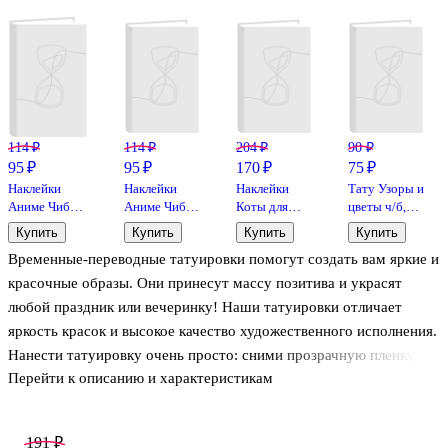
114 ₽
114 ₽
204 ₽
90 ₽
95 ₽
95 ₽
170 ₽
75 ₽
Наклейки
Наклейки
Наклейки
Тату Узоры и
Аниме Чиби
Аниме Чиби
Коты для
цветы ч/б,
Девочка /
Мальчик/
гаджетов
9х22,5 микс
Купить
Купить
Купить
Купить
Мальчик для
Мальчик для
(9х13см)
(орр)
Временные-переводные татуировки помогут создать вам яркие и
гаджетов
гаджетов
(винил)
6х13см
6х13см
(упаковка)
красочные образы. Они принесут массу позитива и украсят
(подвес)
любой праздник или вечеринку! Наши татуировки отличает
яркость красок и высокое качество художественного исполнения.
Нанести татуировку очень просто: сними прозрачную пленку,
Перейти к описанию и характеристикам
приложи рисунок лицевой стороной на сухой участок кожи,
плотно прижми смоченной губкой, подожди 30 секунд и
татуировка готова! Ты можешь менять образ так часто, как
191 ₽