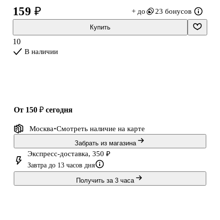
пожелаешь. Для удаления татуировки нанесите на участок кожи с
159 ₽
+ до
23 бонусов
картинкой крем или масло, через несколько минут смойте водой.
Купить
10
В наличии
от 150 ₽
сегодня
Москва
Смотреть наличие
на карте
Забрать из магазина
Экспресс-доставка, 350 ₽
Завтра до 13 часов дня
Получить за 3 часа