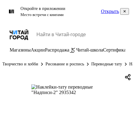
Откройте в приложении
Открыть
Место встречи с книгами
Магазины
Акции
Распродажа
Читай-школа
Сертификаты
П
Творчество и хобби
Рисование и роспись
Переводные тату
На