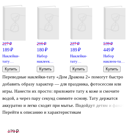
227 ₽
216 ₽
227 ₽
539 ₽
189 ₽
180 ₽
189 ₽
449 ₽
Наклейки-
Набор
Наклейки-
Набор
тату
наклеек
тату
наклеек-тату
переводные
Genshin
переводные
5 листов,
Купить
Купить
Купить
Купить
Гарри Поттер
Impact V1
Рик и Морти
210х148
Переводные наклейки-тату «Дом Дракона 2» помогут быстро
110х200
110х200
(Киберпанк)
Макси
добавить образу характер — для праздника, фотосессии или
игры. Нанести их просто: приложите тату к коже и смочите
водой, а через пару секунд снимите основу. Тату держатся
аккуратно и легко сходят при мытье. Подойдут детям и фанатам
Перейти к описанию и характеристикам
вселенной Игра престолов, станут небольшим подарком или
дополнением к тематическому костюму.
179 ₽