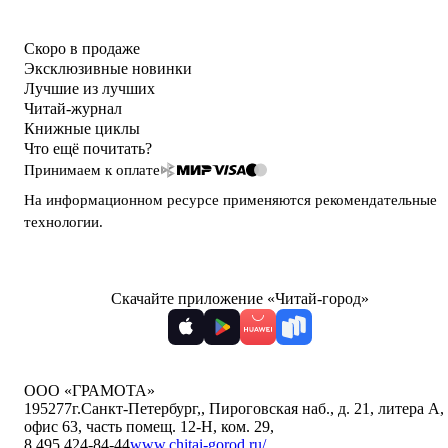
Скоро в продаже
Эксклюзивные новинки
Лучшие из лучших
Читай-журнал
Книжные циклы
Что ещё почитать?
Принимаем к оплате
На информационном ресурсе применяются
рекомендательные
технологии
.
Скачайте приложение «Читай-город»
ООО «ГРАМОТА»
195277
г.Санкт-Петербург,
,
Пироговская наб., д. 21, литера А,
офис 63, часть помещ. 12-Н, ком. 29
,
8 495 424-84-44
www.chitai-gorod.ru/