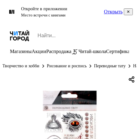
Откройте в приложении
Открыть
Место встречи с книгами
Магазины
Акции
Распродажа
Читай-школа
Сертификаты
П
Творчество и хобби
Рисование и роспись
Переводные тату
На