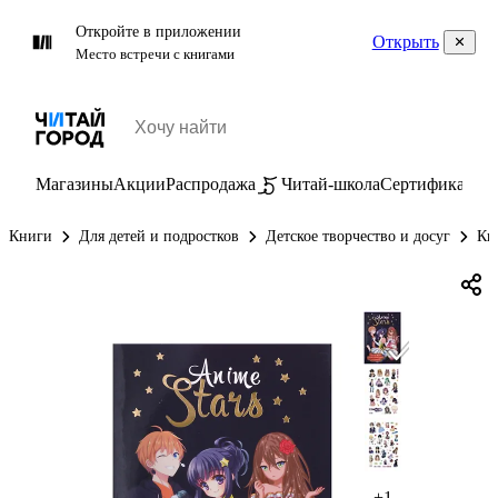
Откройте в приложении
Открыть
Место встречи с книгами
Магазины
Акции
Распродажа
Читай-школа
Сертификаты
П
Книги
Для детей и подростков
Детское творчество и досуг
Кн
+1