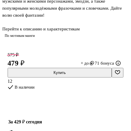
мужскими и женскими персонажами, эмодзи, а также
популярными молодёжными фразочками и словечками. Дайте
волю своей фантазии!
Перейти к описанию и характеристикам
Украшайте стикерами записи в ежедневнике или блокноте,
По мотивам манги
декорируйте ими обложки документов, школьные
принадлежности, гаджеты и наслаждайтесь собственным
креативом!
575 ₽
479 ₽
+ до
71 бонуса
Купить
12
В наличии
за 429 ₽
сегодня