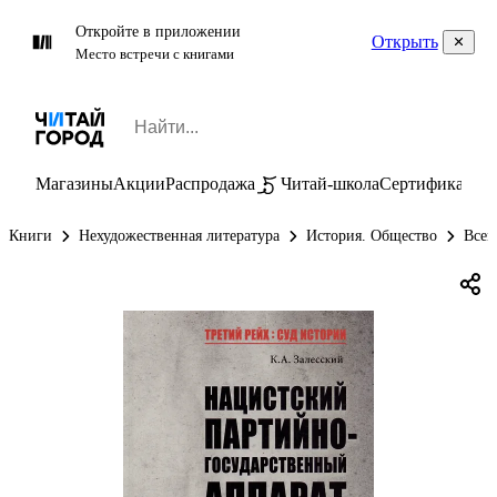
Откройте в приложении
Открыть
Место встречи с книгами
Магазины
Акции
Распродажа
Читай-школа
Сертификаты
П
Книги
Нехудожественная литература
История. Общество
Всем