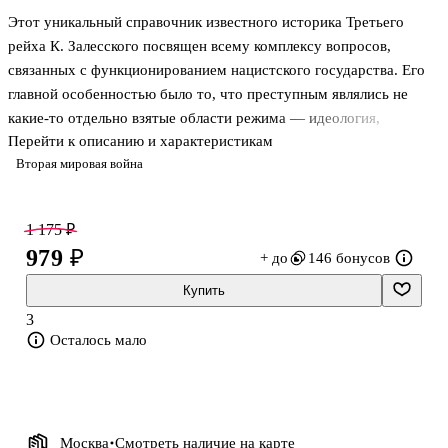
Этот уникальный справочник известного историка Третьего
рейха К. Залесского посвящен всему комплексу вопросов,
связанных с функционированием нацистского государства. Его
главной особенностью было то, что преступным являлись не
какие-то отдельно взятые области режима — идеология,
Перейти к описанию и характеристикам
карательная политика и т.д. В нацистском государстве
Вторая мировая война
преступный характер носили на первый взгляд совершенно
безобидные отрасли: медицина, образование, даже сельской
хозяйство, которое, казалось, далеко от политики. В данную
1 175 ₽
книгу вошли сведения, не только касающиеся партийных
979 ₽
+ до
146 бонусов
установлений, но и имеющие отношение к государственному
аппарату, административно-территориальной структуре
Купить
Германии, регулированию экономики,
3
Осталось мало
Москва
Смотреть наличие
на карте