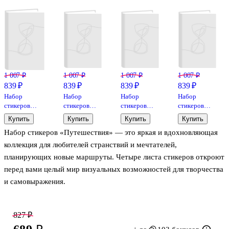
1 007 ₽
1 007 ₽
1 007 ₽
1 007 ₽
839 ₽
839 ₽
839 ₽
839 ₽
Набор
Набор
Набор
Набор
стикеров
стикеров
стикеров
стикеров
«Нежные», 5
«Натуральные»,
«Строгие», 5
«Яркие», 5
Купить
Купить
Купить
Купить
листов,
5 листов,
листов,
листов,
Набор стикеров «Путешествия» — это яркая и вдохновляющая
Remarklee
Remarklee
Remarklee
Remarklee
коллекция для любителей странствий и мечтателей,
планирующих новые маршруты. Четыре листа стикеров откроют
перед вами целый мир визуальных возможностей для творчества
и самовыражения.
Что внутри:
827 ₽