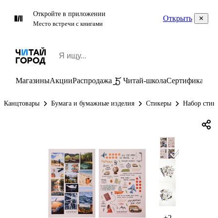
Откройте в приложении
Открыть
Место встречи с книгами
Магазины
Акции
Распродажа
Читай-школа
Сертификаты
П
Канцтовары
Бумага и бумажные изделия
Стикеры
Набор стике
+2