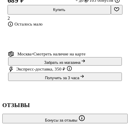
689 ₽
+ до
103 бонусов
разнообразные изображения на тему путешествий: пейзажи,
достопримечательности, транспорт, символы стран и культур;
Купить
2
мотивационные фразы и цитаты о странствиях;
Осталось мало
декоративные элементы (рамки, флажки, компасы, карты и др.),
дополняющие основную тематику.
Москва
Смотреть наличие
на карте
Характеристики:
Забрать из магазина
Экспресс-доставка, 350 ₽
количество листов: 4;
Получить за 3 часа
материал: качественный винил (водостойкий, устойчивый к
износу);
ОТЗЫВЫ
формат листов: А6 (10 × 15 см);
Перейти к описанию и характеристикам
Бонусы за отзывы