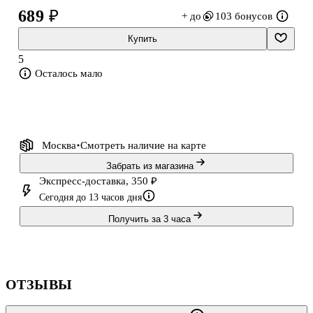
формат: А5;
689 ₽
+ до
103 бонусов
материал: бумага и винил;
Купить
5
цветовая гамма: белая, бежевая, жёлтая, зелёная, чёрная, серая,
Осталось мало
красная.
Что внутри:
В наборе — множество разнообразных стикеров с мотивами и
Москва
Смотреть наличие
на карте
фразами о любви. Вас ждут:
Забрать из магазина
Экспресс-доставка, 350 ₽
нежные сердечки и романтичные узоры;
Сегодня до 13 часов дня
Получить за 3 часа
трогательные послания и вдохновляющие цитаты;
изящные декоративные элементы;
ОТЗЫВЫ
универсальные символы любви.