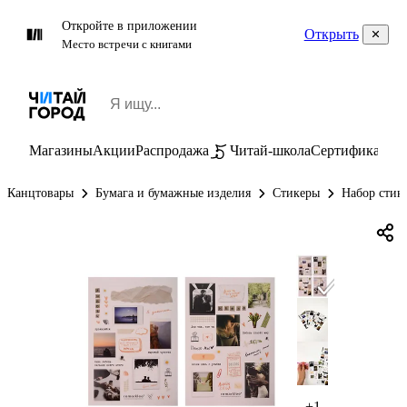
Откройте в приложении
Открыть
Место встречи с книгами
Магазины
Акции
Распродажа
Читай-школа
Сертификаты
П
Канцтовары
Бумага и бумажные изделия
Стикеры
Набор стике
+1