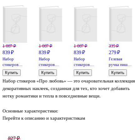
1 007 ₽
1 007 ₽
1 007 ₽
335 ₽
839 ₽
839 ₽
839 ₽
279 ₽
Набор
Набор
Набор
Гелевая
стикеров
стикеров
стикеров
ручка пиши-
«Нежные», 5
«Яркие», 5
«Изящные»,
стирай синяя
Купить
Купить
Купить
Купить
листов,
листов,
4 листа,
0,6 мм,
Набор стикеров «Про любовь» — это очаровательная коллекция
Remarklee
Remarklee
Remarklee
Correct,
Berlingo, в
декоративных наклеек, созданная для тех, кто хочет добавить
ассортименте
нотку романтики и тепла в повседневные вещи.
Основные характеристики:
Перейти к описанию и характеристикам
количество листов: 4;
827 ₽