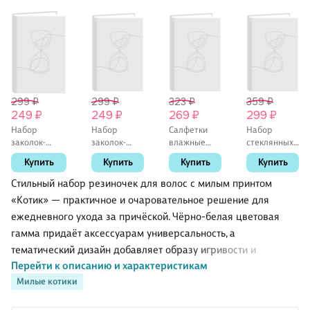
299 ₽
299 ₽
323 ₽
359 ₽
249 ₽
249 ₽
269 ₽
299 ₽
Набор
Набор
Салфетки
Набор
заколок-
заколок-
влажные
стеклянных
крабиков
крабиков
Kawaii
бутылочек
Купить
Купить
Купить
Купить
mini Кролики
mini
(стаканчик)
(18х44 мм/2
матовые
Звездочки
(30 штук),
шт+16х22мм/2
Стильный набор резиночек для волос с милым принтом
(пастельные
(кофейные
Lafilaf
шт)
«Котик» — практичное и очаровательное решение для
оттенки) (10
оттенки) (10
(1400022)
ежедневного ухода за причёской. Чёрно‑белая цветовая
штук) (1,5 см),
штук) (1,5
(упаковка)
Lafilaf
см), Lafilaf
гамма придаёт аксессуарам универсальность, а
тематический дизайн добавляет образу игривости и
Перейти к описанию и характеристикам
индивидуальности.
Милые котики