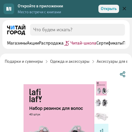
Откройте в приложении
Открыть
Место встречи с книгами
Магазины
Акции
Распродажа
Читай-школа
Сертификаты
Прог
Подарки и сувениры
Одежда и аксессуары
Аксессуары для во
+1