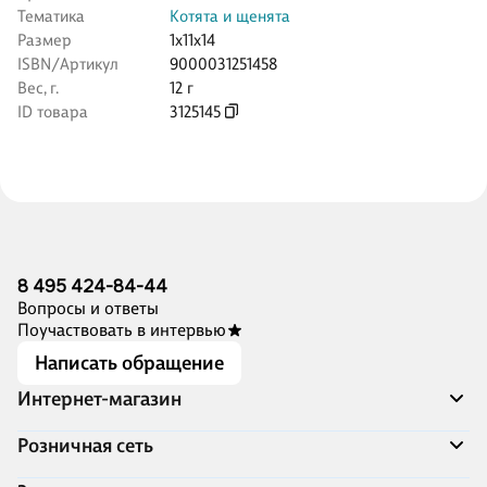
Тематика
Котята и щенята
Размер
1x11x14
ISBN/Артикул
9000031251458
Вес, г.
12 г
ID товара
3125145
8 495 424-84-44
Вопросы и ответы
Поучаствовать в интервью
Написать обращение
Интернет-магазин
Акции
Розничная сеть
Распродажа
Доставка и оплата