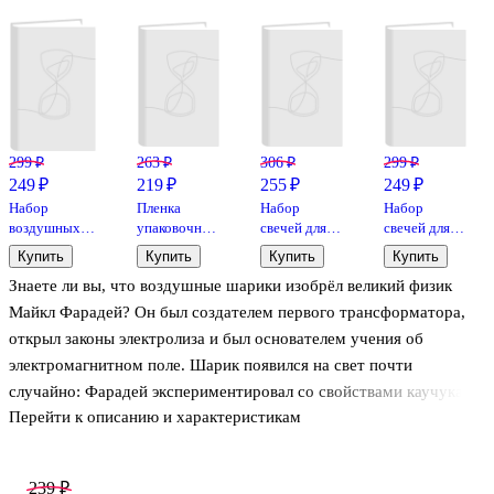
299 ₽
263 ₽
306 ₽
299 ₽
249 ₽
219 ₽
255 ₽
249 ₽
Набор
Пленка
Набор
Набор
воздушных
упаковочная
свечей для
свечей для
шаров
70*100
торта с
торта Black
Купить
Купить
Купить
Купить
(композиция)
голографическая,
держателями
Gold (черные
Знаете ли вы, что воздушные шарики изобрёл великий физик
(конфетти,
цветная, в
Happy
с золотом)
пастель)
ассортименте
Birthday
(6шт) (15см)
Майкл Фарадей? Он был создателем первого трансформатора,
(10шт)
(13шт) (6см)
(12-7color-
открыл законы электролиза и был основателем учения об
candle_21)
электромагнитном поле. Шарик появился на свет почти
случайно: Фарадей экспериментировал со свойствами каучука и
Перейти к описанию и характеристикам
сделал из него первые воздушные шары. Они очень понравились
публике и стали популярным украшением праздников и
городских торжеств.
239 ₽