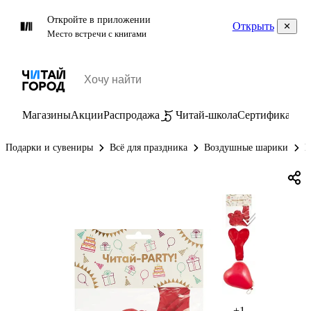
Откройте в приложении
Открыть
Место встречи с книгами
Магазины
Акции
Распродажа
Читай-школа
Сертификаты
П
Подарки и сувениры
Всё для праздника
Воздушные шарики
Н
+1