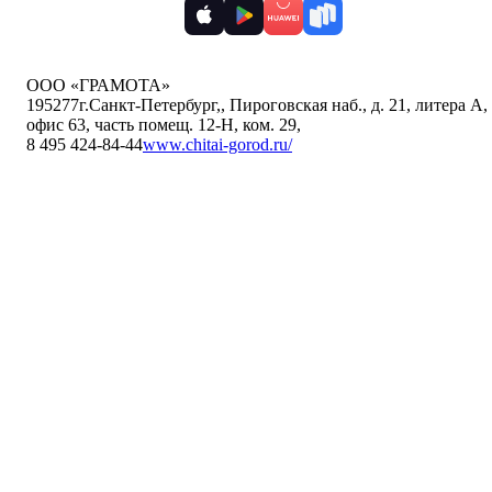
ООО «ГРАМОТА»
195277
г.Санкт-Петербург,
,
Пироговская наб., д. 21, литера А,
офис 63, часть помещ. 12-Н, ком. 29
,
8 495 424-84-44
www.chitai-gorod.ru/