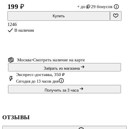
199 ₽
+ до
29 бонусов
Набор шариков «Сердечки» порадует вашу вторую половинку,
ведь с его помощью вы можете устроить милый романтичный
Купить
сюрприз.
1246
В наличии
Количество: 10 штук
Материал: латекс
Страна-производитель: Китай.
Москва
Смотреть наличие
на карте
Забрать из магазина
Экспресс-доставка, 350 ₽
Сегодня до 13 часов дня
Получить за 3 часа
ОТЗЫВЫ