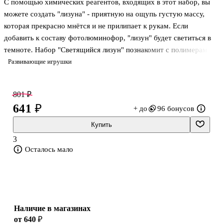
С помощью химических реагентов, входящих в этот набор, вы
можете создать "лизуна" - приятную на ощупь густую массу,
которая прекрасно мнётся и не прилипает к рукам. Если
добавить к составу фотолюминофор, "лизун" будет светиться в
темноте. Набор "Светящийся лизун" познакомит с полимерами и
их свойствами.
Развивающие игрушки
Химические наборы от компании "Трюки Науки" в игровой
форме
801 ₽
познакомят вашего ребёнка с азами химии и дадут понятие о
641 ₽
+ до
96 бонусов
реакциях химических элементов. Наборы подготовлены с
участием профессиональных химиков и педагогов. Все опыты
Купить
можно проводить в домашних условиях, при соблюдении
3
техники
Осталось мало
безопасности и под присмотром взрослых! Инструкция
Перейти к описанию и характеристикам
Наличие в магазинах
от 640 ₽