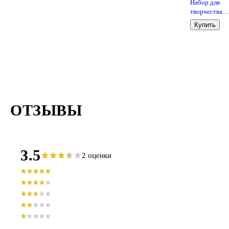
Набор для
творчества
LORI. Фреска
Купить
Картина из
песка "Зайчи
подарками"
ОТЗЫВЫ
3.5
2 оценки