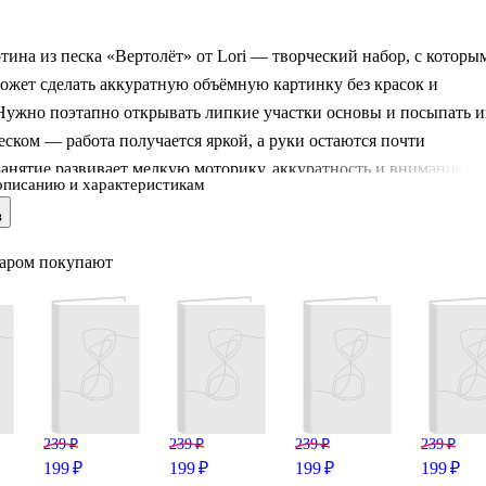
тина из песка «Вертолёт» от Lori — творческий набор, с которы
ожет сделать аккуратную объёмную картинку без красок и
Нужно поэтапно открывать липкие участки основы и посыпать и
ском — работа получается яркой, а руки остаются почти
анятие развивает мелкую моторику, аккуратность и внимание к
описанию и характеристикам
омогает потренировать усидчивость и чувство цвета. Готовую
в
но поставить на полку или подарить близким — результат
ьно порадует. Подходит детям от 4 лет.
варом покупают
239 ₽
239 ₽
239 ₽
239 ₽
199 ₽
199 ₽
199 ₽
199 ₽