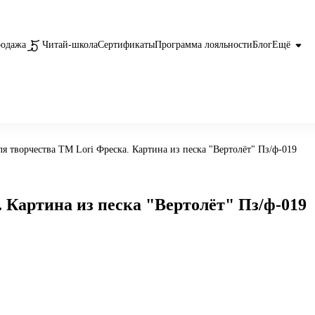
родажа
Читай-школа
Сертификаты
Программа лояльности
Блог
Ещё
ля творчества ТМ Lori Фреска. Картина из песка "Вертолёт" Пз/ф-019
 Картина из песка "Вертолёт" Пз/ф-019