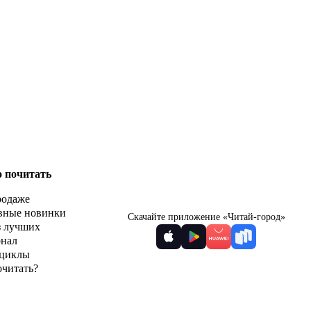
о почитать
родаже
вные новинки
Скачайте приложение «Читай-город»
з лучших
рнал
циклы
очитать?