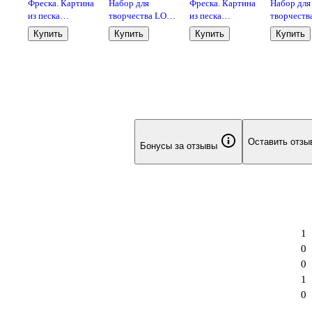
Фреска. Картина
Набор для
Фреска. Картина
Набор для
из песка
творчества LORI
из песка
творчеств
.
"Собачка"
Фреска. Картина
"Львёнок"
Цветы из
Купить
Купить
Купить
Купить
из песка Мишка
пайеток
к с
панда
Подсолну
Цв-023
Оставить отзы
Бонусы за отзывы
1
0
0
1
0