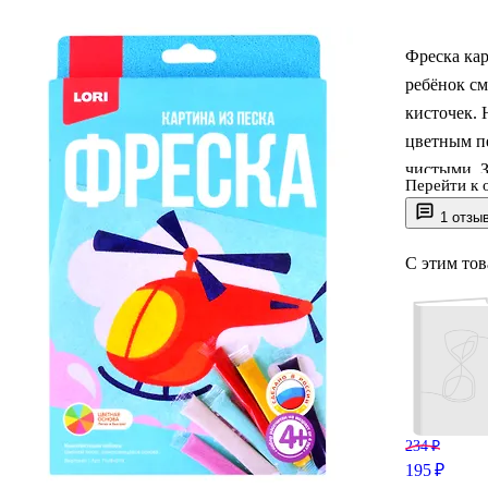
Фреска кар
ребёнок см
кисточек. 
цветным пе
чистыми. З
Перейти к 
деталям, п
1 отзы
фреску мож
действител
С этим то
234 ₽
195 ₽