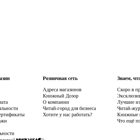
азин
Розничная сеть
Знаем, чт
Адреса магазинов
Скоро в п
Книжный Дозор
Эксклюзи
лата
О компании
Лучшие и
яльности
Читай-город для бизнеса
Читай-жу
ертификаты
Хотите у нас работать?
Книжные 
ажи
Что ещё п
ьности
плате