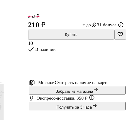
252 ₽
210 ₽
+ до
31 бонуса
Купить
10
В наличии
Москва
Смотреть наличие
на карте
Забрать из магазина
Экспресс-доставка, 350 ₽
Получить за 3 часа
539 ₽
479 ₽
444 ₽
395 ₽
449 ₽
399 ₽
370 ₽
329 ₽