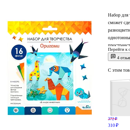
Набор для 
сможет сде
разноцветн
однотонных
пространс
Перейти к 
4 отзы
5 - 12 лет
С этим то
372 ₽
310 ₽