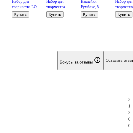
Набор для
Набор для
Наклейки
Набор для
творчества LORI
творчества
Румбокс, 8
творчества
Фигурки из
Origami.
локаций, 8
Оригами 
Купить
Купить
Купить
Купить
бисера Бабочка
Алмазная
листов с
драконов"
открытка «На
наклейками,
весёлый
13.3x19 см,
праздник», 15 х
Mazari
15 см
Оставить отзы
Бонусы за отзывы
3
1
3
0
0