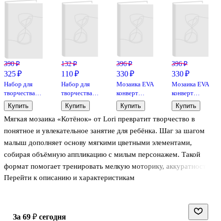
390 ₽
132 ₽
396 ₽
396 ₽
325 ₽
110 ₽
330 ₽
330 ₽
Набор для
Набор для
Мозаика EVA
Мозаика EVA
творчества
творчества
конверт
конверт
ТМ Оригами
LORI.
Единорог
Дельфины
Купить
Купить
Купить
Купить
Пони.
Увлекательная
Мягкая мозаика «Котёнок» от Lori превратит творчество в
Аппликация
мозаика
из фольги.
(металлизированная)
понятное и увлекательное занятие для ребёнка. Шаг за шагом
Магия
малый набор
малыш дополняет основу мягкими цветными элементами,
кристаллов.
"Ёжики"
собирая объёмную аппликацию с милым персонажем. Такой
Арт.06360
формат помогает тренировать мелкую моторику, аккуратность и
Перейти к описанию и характеристикам
усидчивость, а ещё знакомит с формами и сочетаниями цветов.
Набор подойдёт для детей от 4 лет: детали удобно брать
маленькими пальцами, а результат получается ярким и
за 69 ₽
сегодня