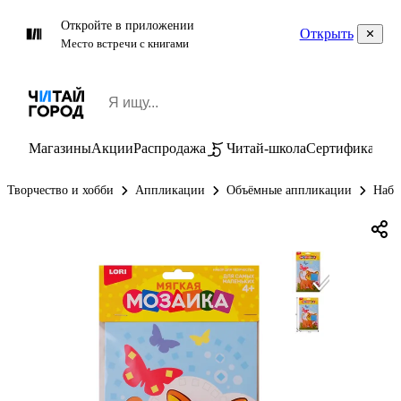
Откройте в приложении
Открыть
Место встречи с книгами
Магазины
Акции
Распродажа
Читай-школа
Сертификаты
П
Творчество и хобби
Аппликации
Объёмные аппликации
Набо