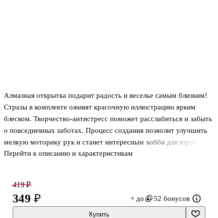
Алмазная открытка подарит радость и веселье самым близким!
Стразы в комплекте оживят красочную иллюстрацию ярким
блеском. Творчество-антистресс поможет расслабиться и забыть
о повседневных заботах. Процесс создания позволит улучшить
мелкую моторику рук и станет интересным хобби для взрослых
Перейти к описанию и характеристикам
и детей. Уютный подарок и медитация!
419 ₽
349 ₽
+ до
52 бонусов
Купить