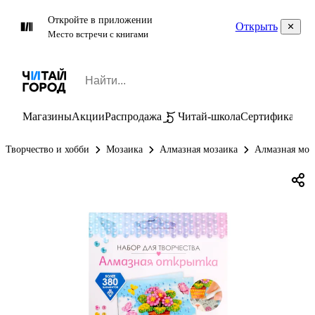
Откройте в приложении
Открыть
Место встречи с книгами
Магазины
Акции
Распродажа
Читай-школа
Сертификаты
П
Творчество и хобби
Мозаика
Алмазная мозаика
Алмазная моз