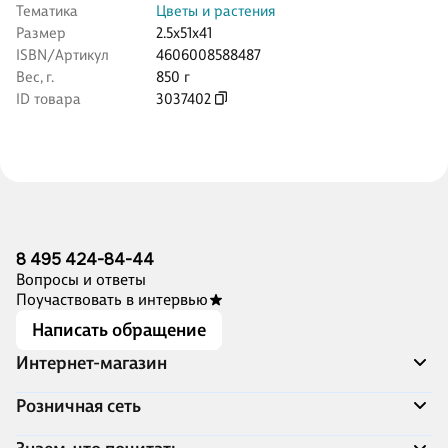
Тематика
Цветы и растения
Размер
2.5x51x41
ISBN/Артикул
4606008588487
Вес, г.
850 г
ID товара
3037402
8 495 424-84-44
Вопросы и ответы
Поучаствовать в интервью
Написать обращение
Интернет-магазин
Акции
Розничная сеть
Распродажа
Доставка и оплата
Адреса магазинов