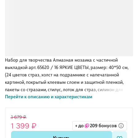
Набор для творчества Алмазная мозаика с частичной
выкладкой арт. 65620 / 16 ЯРКИЕ ЦВЕТЫ, размер: 40*50 см,
(24 цветов страз, холст на подрамнике с напечатанной
картиной, покрытый клеевым слоем и защитной пленкой,
пакеты со стразами, стилус, лоток для страз, силикон для
Перейти к описанию и характеристикам
страз, клей, подвесы для подрамника, пинцет металлический,
схема, дополнительные пакеты с zip-молнией, стикеры для
нумерации zip-пакетов в комплекте, форма страз: круглая,
1 679 ₽
тип выкладки: частичная, картонная коробка с ручкой).
1 399 ₽
+ до
209 бонусов