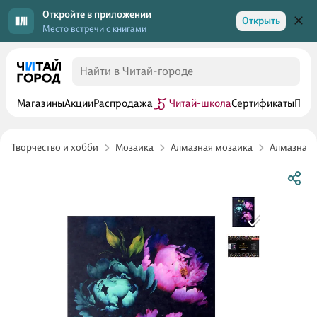
Откройте в приложении
Открыть
Место встречи с книгами
Магазины
Акции
Распродажа
Читай-школа
Сертификаты
Прог
Творчество и хобби
Мозаика
Алмазная мозаика
Алмазная 