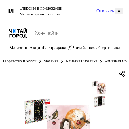
Откройте в приложении
Открыть
Место встречи с книгами
Магазины
Акции
Распродажа
Читай-школа
Сертификаты
П
Творчество и хобби
Мозаика
Алмазная мозаика
Алмазная моз