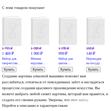
С этим товаром покупают
1 763 ₽
1 308 ₽
1 199 ₽
168 ₽
1 469 ₽
1 090 ₽
999 ₽
140 ₽
Набор для
Мягкая
Набор для
Переводки
творчества
игрушка
шитья.
на посуду
Феникс+.
"Гномик
Мягкая
(холодная
Купить
Купить
Купить
Купить
Алмазная
Альф" набор
игрушка
деколь)
Создание картины алмазной вышивки поможет вам
мозаика
для шитья
"Зайка
«Сладкая
«Водопад by
Джеси"
парочка»,
расслабиться, отвлечься от повседневных забот и насладиться
Lina Kreida»,
21*29,7см
процессом создания красивого произведения искусства. Вы
40 х 50 см, 24
можете выбрать любой сюжет картины, который вам нравится, и
цвета
создать его своими руками. Уверены, что этот набор
Перейти к описанию и характеристикам
кристальной мозаики доставит Вам много положительных