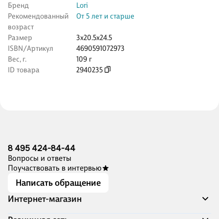
Бренд
Lori
Рекомендованный
От 5 лет и старше
возраст
Размер
3x20.5x24.5
ISBN/Артикул
4690591072973
Вес, г.
109 г
ID товара
2940235
8 495 424-84-44
Вопросы и ответы
Поучаствовать в интервью
Написать обращение
Интернет-магазин
Акции