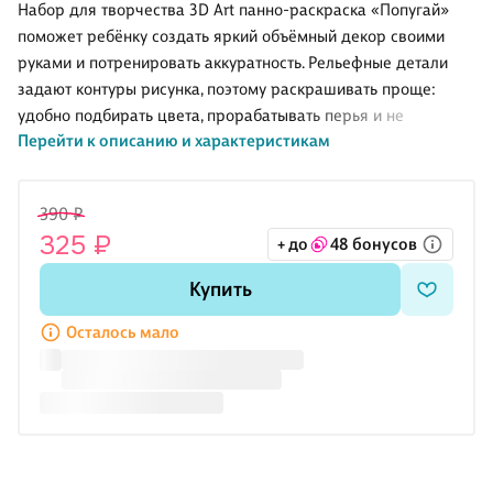
эффектом
раскраска
цв, 200 эл)
Набор для творчества 3D Art панно-раскраска «Попугай»
голографии
«Кошечка»
поможет ребёнку создать яркий объёмный декор своими
«Принцессы
руками и потренировать аккуратность. Рельефные детали
Disney/
Дисней.
задают контуры рисунка, поэтому раскрашивать проще:
Прекрасная
удобно подбирать цвета, прорабатывать перья и не
Золушка»
Перейти к описанию и характеристикам
выходить за границы. Занятие развивает мелкую моторику,
внимание и чувство цвета, а готовую работу можно оставить
в комнате как небольшое панно. Набор Lori подходит детям
390 ₽
от 5 лет и станет хорошим вариантом для спокойного досуга
325 ₽
+ до
48 бонусов
дома или подарка любителю птиц.
Купить
Осталось мало