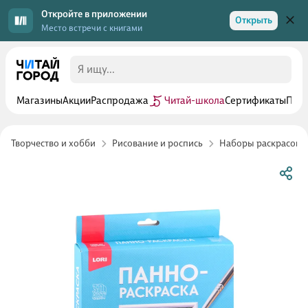
Откройте в приложении
Открыть
Место встречи с книгами
Магазины
Акции
Распродажа
Читай-школа
Сертификаты
Прог
Творчество и хобби
Рисование и роспись
Наборы раскрасок