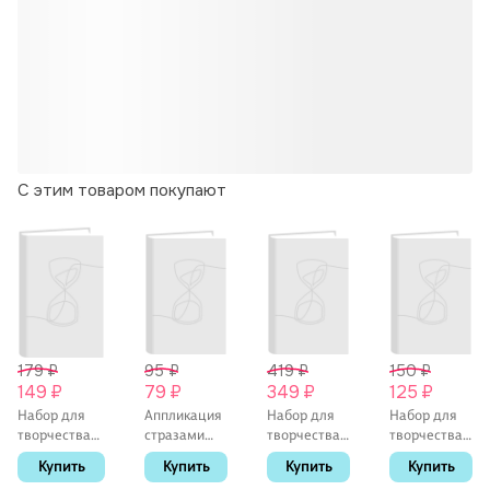
С этим товаром покупают
179 ₽
95 ₽
419 ₽
150 ₽
149 ₽
79 ₽
349 ₽
125 ₽
Набор для
Аппликация
Набор для
Набор для
творчества
стразами
творчества
творчества.
Lori. Гравюра
Попугай
Lori. 3D Art.
Аппликация
Купить
Купить
Купить
Купить
малая с
26х19см (орр)
Игрушка-
"Попугай" (4