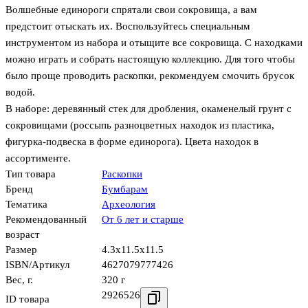
Волшебные единороги спрятали свои сокровища, а вам
предстоит отыскать их. Воспользуйтесь специальным
инструментом из набора и отыщите все сокровища. С находками
можно играть и собрать настоящую коллекцию. Для того чтобы
было проще проводить раскопки, рекомендуем смочить брусок
водой.
В наборе: деревянный стек для дробления, окаменелый грунт с
сокровищами (россыпь разноцветных находок из пластика,
фигурка-подвеска в форме единорога). Цвета находок в
ассортименте.
Тип товара
Раскопки
Бренд
Бумбарам
Тематика
Археология
Рекомендованный
От 6 лет и старше
возраст
Размер
4.3x11.5x11.5
ISBN/Артикул
4627079777426
Вес, г.
320 г
2926526
ID товара