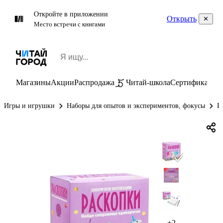
Откройте в приложении
Открыть
Место встречи с книгами
Магазины
Акции
Распродажа
Читай-школа
Сертификаты
П
Игры и игрушки
Наборы для опытов и экспериментов, фокусы
Р
+2