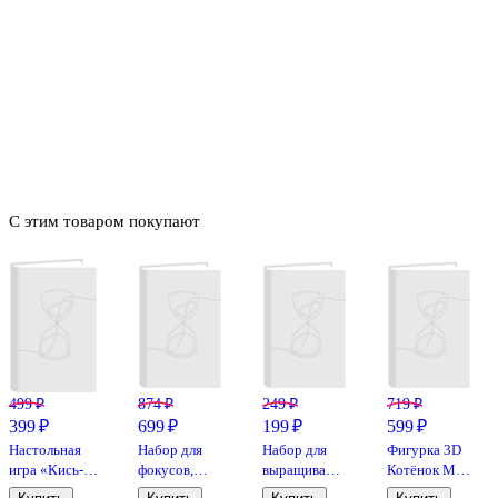
С этим товаром покупают
499 ₽
874 ₽
249 ₽
719 ₽
399 ₽
699 ₽
199 ₽
599 ₽
Настольная
Набор для
Набор для
Фигурка 3D
игра «Кись-
фокусов,
выращивания
Котёнок Мяф
брысь-мяу»,
Step puzzle
кристаллов
(пластик)