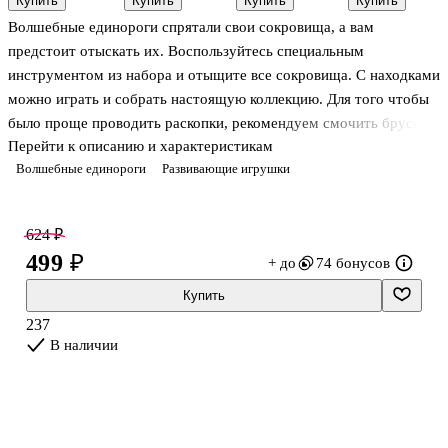
Купить
Купить
Купить
Купить
Геодом
«Малиновый
(11х4)
Волшебные единороги спрятали свои сокровища, а вам
кристалл»,
Lori
предстоит отыскать их. Воспользуйтесь специальным
инструментом из набора и отыщите все сокровища. С находками
можно играть и собрать настоящую коллекцию. Для того чтобы
было проще проводить раскопки, рекомендуем смочить брусок
Перейти к описанию и характеристикам
водой.
Волшебные единороги
Развивающие игрушки
В наборе: деревянный стек для дробления, окаменелый грунт с
сокровищами (россыпь разноцветных находок из пластика,
фигурка-подвеска в форме единорога). Цвета находок в
624 ₽
ассортименте.
499 ₽
+ до
74 бонусов
Купить
237
В наличии