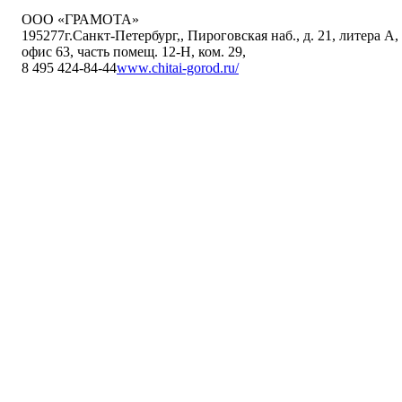
ООО «ГРАМОТА»
195277
г.Санкт-Петербург,
,
Пироговская наб., д. 21, литера А,
офис 63, часть помещ. 12-Н, ком. 29
,
8 495 424-84-44
www.chitai-gorod.ru/