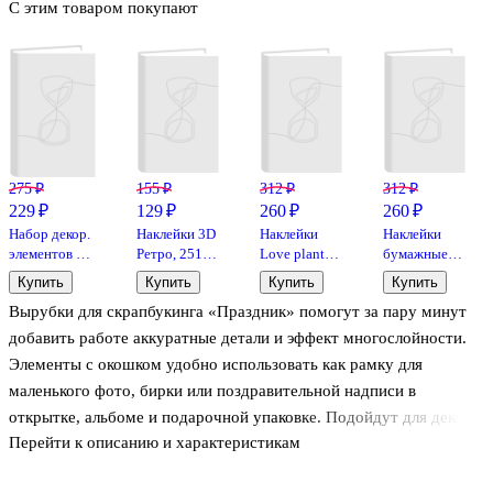
С этим товаром покупают
275 ₽
155 ₽
312 ₽
312 ₽
229 ₽
129 ₽
260 ₽
260 ₽
Набор декор.
Наклейки 3D
Наклейки
Наклейки
элементов для
Ретро, 2510-
Love plants,
бумажные
скрапбукинга
9
ч/б,
Музыкальные
Купить
Купить
Купить
Купить
Винтаж (LF-
бумажные
коты, 9*14,
Вырубки для скрапбукинга «Праздник» помогут за пару минут
004)
9*14 (6
(6 листов)
(11062303)
листов)
добавить работе аккуратные детали и эффект многослойности.
(25шт.)
Элементы с окошком удобно использовать как рамку для
(упаковка)
маленького фото, бирки или поздравительной надписи в
открытке, альбоме и подарочной упаковке. Подойдут для декора
Перейти к описанию и характеристикам
ежедневника и детских поделок (6+): достаточно приклеить их
на клей или двусторонний скотч и собрать композицию.