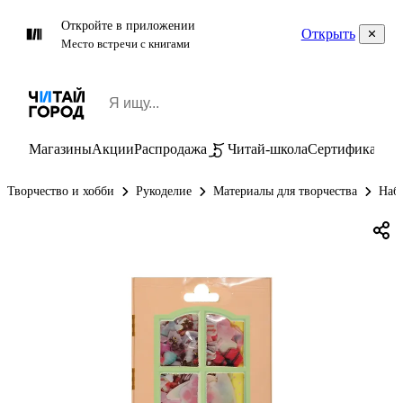
Откройте в приложении
Открыть
Место встречи с книгами
Магазины
Акции
Распродажа
Читай-школа
Сертификаты
П
Творчество и хобби
Рукоделие
Материалы для творчества
Набо