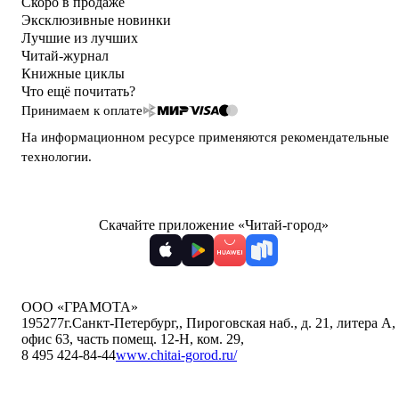
Скоро в продаже
Эксклюзивные новинки
Лучшие из лучших
Читай-журнал
Книжные циклы
Что ещё почитать?
Принимаем к оплате
На информационном ресурсе применяются
рекомендательные
технологии
.
Скачайте приложение «Читай-город»
ООО «ГРАМОТА»
195277
г.Санкт-Петербург,
,
Пироговская наб., д. 21, литера А,
офис 63, часть помещ. 12-Н, ком. 29
,
8 495 424-84-44
www.chitai-gorod.ru/