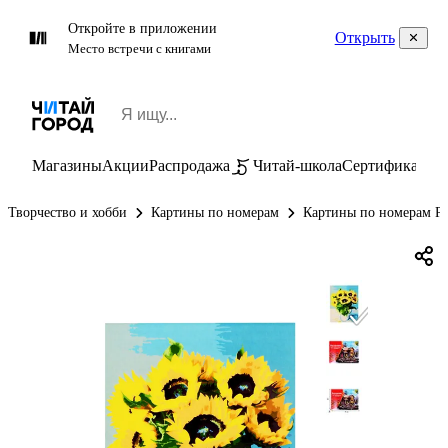
Откройте в приложении
Открыть
Место встречи с книгами
Магазины
Акции
Распродажа
Читай-школа
Сертификаты
П
Творчество и хобби
Картины по номерам
Картины по номерам Р