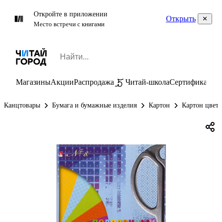
Откройте в приложении
Открыть
Место встречи с книгами
Магазины
Акции
Распродажа
Читай-школа
Сертификаты
П
Канцтовары
Бумага и бумажные изделия
Картон
Картон цвет