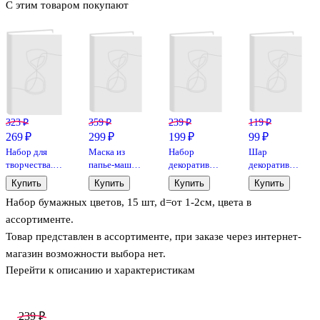
С этим товаром покупают
323 ₽
359 ₽
239 ₽
119 ₽
269 ₽
299 ₽
199 ₽
99 ₽
Набор для
Маска из
Набор
Шар
творчества.
папье-маше
декоративных
декоративный
Цветы "Paper
"Кот"
дерев.
из лозы,
Купить
Купить
Купить
Купить
Flower", 3
прищепок
розовый, 2
Набор бумажных цветов, 15 шт, d=от 1-2см, цвета в
больших + 10
"Сердечки"
штуки
маленьких,
4цвета, 12шт,
ассортименте.
молочные и
h=4см(11061500)
Товар представлен в ассортименте, при заказе через интернет-
розовые
магазин возможности выбора нет.
Перейти к описанию и характеристикам
239 ₽