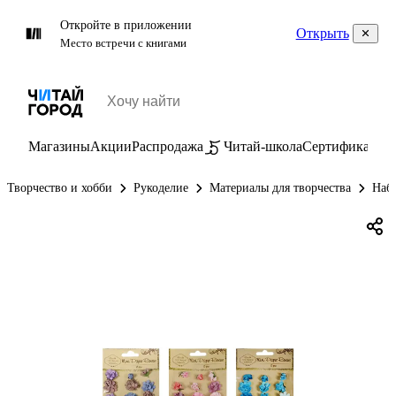
Откройте в приложении
Открыть
Место встречи с книгами
Магазины
Акции
Распродажа
Читай-школа
Сертификаты
П
Творчество и хобби
Рукоделие
Материалы для творчества
Набо