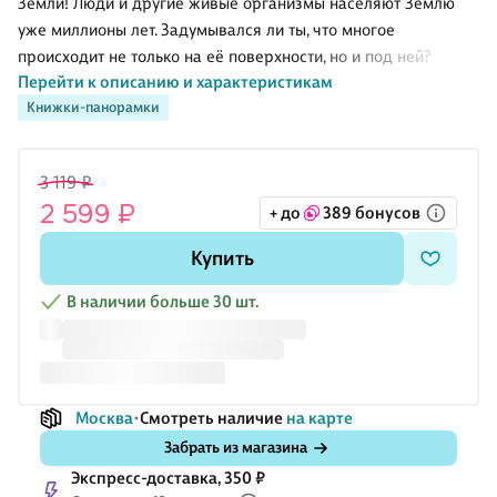
Земли! Люди и другие живые организмы населяют Землю
уже миллионы лет. Задумывался ли ты, что многое
происходит не только на её поверхности, но и под ней?
Перейти к описанию и характеристикам
Наверху люди строят дома, выращивают сады, а внизу роют
Книжки-панорамки
туннели, шахты и метро. Земля — это главный хранитель
истории!
3 119 ₽
Из книги ты узнаешь:
2 599 ₽
+ до
389 бонусов
Как роют метро
Купить
Почему дома так хорошо и удобно
Как добывают полезные ископаемые и благородные
В наличии больше 30 шт.
металлы
Кто такие археологи и чем они занимаются
Как выглядит земля в разрезе
Москва
Смотреть наличие
на карте
Более 80 окошек
Забрать из магазина
2 книжки в книжке
Экспресс-доставка, 350 ₽
Метровый разворот всех слоёв Земли в разрезе!