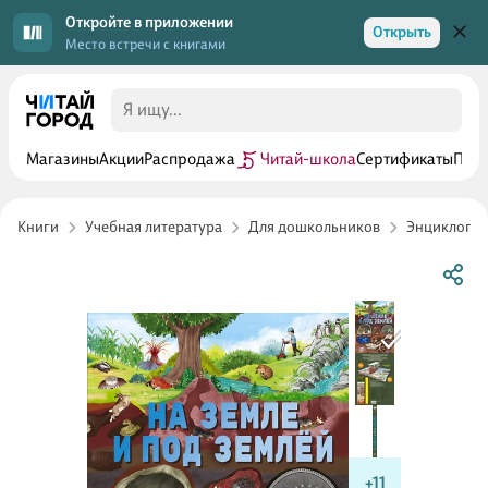
Откройте в приложении
Открыть
Место встречи с книгами
Магазины
Акции
Распродажа
Читай-школа
Сертификаты
Прог
Книги
Учебная литература
Для дошкольников
Энциклопед
+11