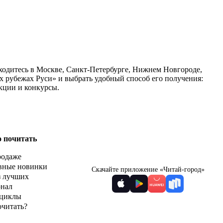
аходитесь в Москве, Санкт-Петербурге, Нижнем Новгороде,
х рубежах Руси» и выбрать удобный способ его получения:
кции и конкурсы.
о почитать
родаже
вные новинки
Скачайте приложение «Читай-город»
з лучших
рнал
циклы
очитать?