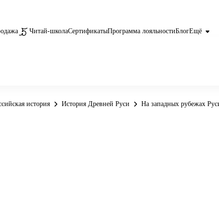
родажа
Читай-школа
Сертификаты
Программа лояльности
Блог
Ещё
ссийская история
История Древней Руси
На западных рубежах Рус