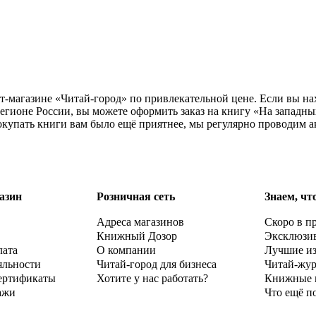
т-магазине «Читай-город» по привлекательной цене. Если вы н
егионе России, вы можете оформить заказ на книгу «На западны
окупать книги вам было ещё приятнее, мы регулярно проводим а
азин
Розничная сеть
Знаем, чт
Адреса магазинов
Скоро в п
Книжный Дозор
Эксклюзи
лата
О компании
Лучшие и
яльности
Читай-город для бизнеса
Читай-жу
ертификаты
Хотите у нас работать?
Книжные 
ажи
Что ещё п