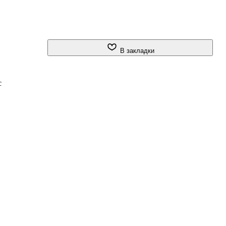
В закладки
с