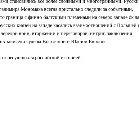
авами становились все более сложными и многогранными. Русски
ладимира Мономаха всегда пристально следили за событиями,
то граница с финно-балтскими племенами на северо-западе был
усских князей на западе касались взаимоотношений с Польшей 
чередой войн, вторжений и переговоров, интриг, заключения
юзов зависели судьбы Восточной и Южной Европы.
 интересующихся российской историей.