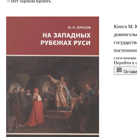
Нет оценок
Оценить
Книга М. 
домонгольс
государств
постепенно
соседними
Перейти к 
многогран
Остави
Святого до
происходив
финно-балт
главные вн
взаимоотн