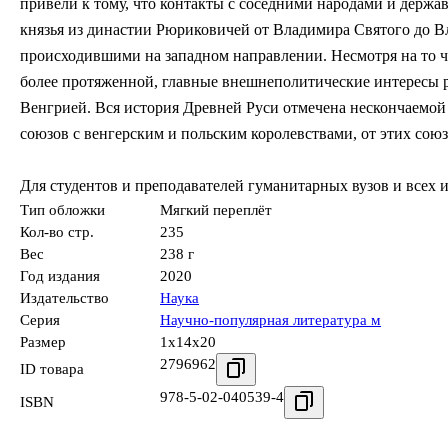
привели к тому, что контакты с соседними народами и держ
князья из династии Рюриковичей от Владимира Святого до В
происходившими на западном направлении. Несмотря на то ч
более протяженной, главные внешнеполитические интересы р
Венгрией. Вся история Древней Руси отмечена нескончаемой 
союзов с венгерским и польским королевствами, от этих со
Для студентов и преподавателей гуманитарных вузов и всех
Тип обложки
Мягкий переплёт
Кол-во стр.
235
Вес
238 г
Год издания
2020
Издательство
Наука
Серия
Научно-популярная литература м
Размер
1x14x20
2796962
ID товара
978-5-02-040539-4
ISBN