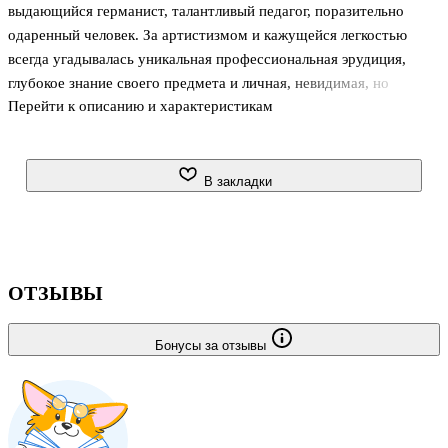
выдающийся германист, талантливый педагог, поразительно
одаренный человек. За артистизмом и кажущейся легкостью
всегда угадывалась уникальная профессиональная эрудиция,
глубокое знание своего предмета и личная, невидимая, но
Перейти к описанию и характеристикам
определенно существовавшая связь с автором, которого он
переводил, к творчеству которого прикасался, некая
солидарность и сочувствие с ним. Вероятно, все это и
определяло тот высокий класс его переводов, их стилистическую
В закладки
точность, донесенную до нас тональность именно этой
конкретной драмы, новеллы, стихотворения, воссозданную на
русском языке атмосферу текста.
ОТЗЫВЫ
Бонусы за отзывы