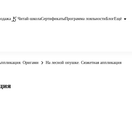
родажа
Читай-школа
Сертификаты
Программа лояльности
Блог
Ещё
Аппликация. Оригами
На лесной опушке. Сюжетная аппликация
ция