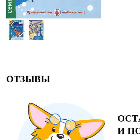
ОТЗЫВЫ
ОСТ
И П