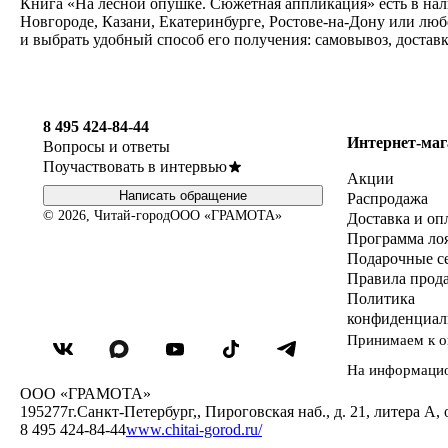
Книга «На лесной опушке. Сюжетная аппликация» есть в нал
Новгороде, Казани, Екатеринбурге, Ростове-на-Дону или лю
и выбрать удобный способ его получения: самовывоз, достав
8 495 424-84-44
Интернет-маг
Вопросы и ответы
Поучаствовать в интервью
Акции
Написать обращение
Распродажа
© 2026, Читай-город
ООО «ГРАМОТА»
Доставка и оп
Программа ло
Подарочные с
Правила прод
Политика
конфиденциал
Принимаем к о
На информаци
ООО «ГРАМОТА»
195277
г.Санкт-Петербург,
,
Пироговская наб., д. 21, литера А, 
8 495 424-84-44
www.chitai-gorod.ru/