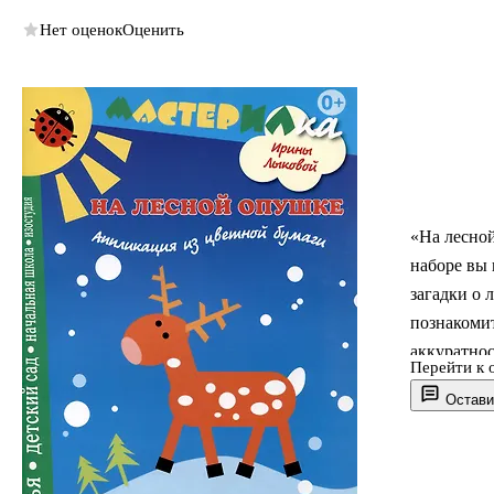
Нет оценок
Оценить
«На лесной
наборе вы
загадки о
познакомит
аккуратнос
Перейти к 
Остави