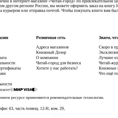
ичии в интернет-магазине «Читай-город» по привлекательной це
бом другом регионе России, вы можете оформить заказ на книг
ка курьером или отправка почтой. Чтобы покупать книги вам бы
азин
Розничная сеть
Знаем, чт
Адреса магазинов
Скоро в п
Книжный Дозор
Эксклюзи
лата
О компании
Лучшие и
яльности
Читай-город для бизнеса
Читай-жу
ертификаты
Хотите у нас работать?
Книжные 
ажи
Что ещё п
ьности
плате
онном ресурсе применяются
рекомендательные технологии
.
офис 63, часть помещ. 12-Н, ком. 29
,