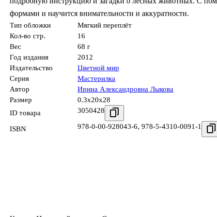
подробную инструкцию и загадки о лесных животных. С пом
формами и научится внимательности и аккуратности.
Тип обложки
Мягкий переплёт
Кол-во стр.
16
Вес
68 г
Год издания
2012
Издательство
Цветной мир
Серия
Мастерилка
Автор
Ирина Александровна Лыкова
Размер
0.3x20x28
3050428
ID товара
978-0-00-928043-6
,
978-5-4310-0091-1
ISBN