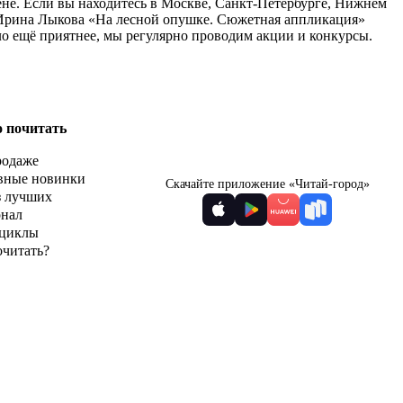
не. Если вы находитесь в Москве, Санкт-Петербурге, Нижнем
у Ирина Лыкова «На лесной опушке. Сюжетная аппликация»
ло ещё приятнее, мы регулярно проводим акции и конкурсы.
о почитать
родаже
вные новинки
Скачайте приложение «Читай-город»
з лучших
рнал
циклы
очитать?