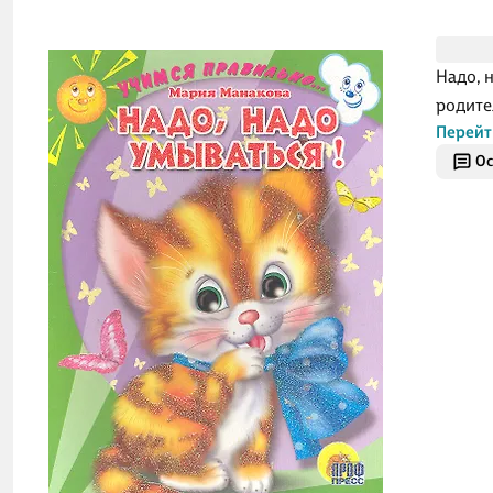
Надо, 
родите
Перейт
Ос