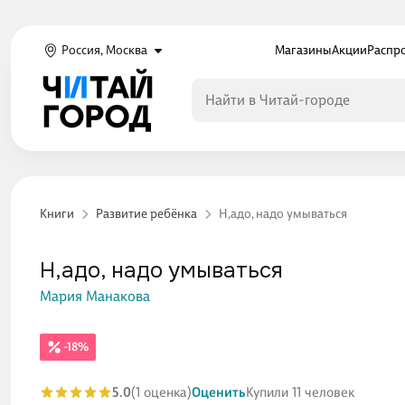
Россия, Москва
Магазины
Акции
Распр
Книги
Развитие ребёнка
Н,адо, надо умываться
Н,адо, надо умываться
Мария Манакова
-18%
5.0
(1 оценка)
Оценить
Купили 11 человек