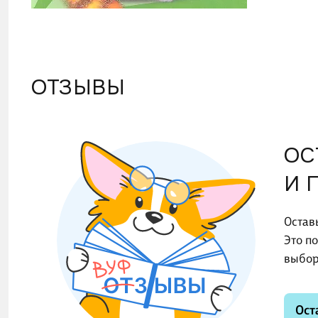
ОТЗЫВЫ
ОС
И 
Остав
Это п
выбор
Ост