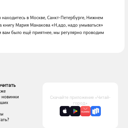
ы находитесь в Москве, Санкт-Петербурге, Нижнем
на книгу Мария Манакова «Н,адо, надо умываться»
ги вам было ещё приятнее, мы регулярно проводим
очитать
аже
 новинки
Скачайте приложение «Читай-
чших
город»
лы
ать?