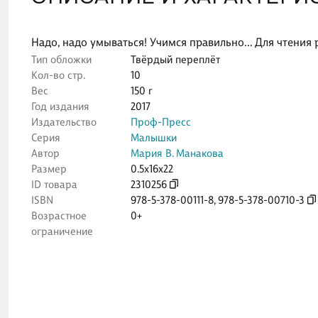
Надо, надо умываться! Учимся правильно... Для чтения
Тип обложки
Твёрдый переплёт
Кол-во стр.
10
Вес
150 г
Год издания
2017
Издательство
Проф-Пресс
Серия
Малышки
Автор
Мария В. Манакова
Размер
0.5x16x22
ID товара
2310256
ISBN
978-5-378-00111-8
,
978-5-378-00710-3
Возрастное
0+
ограничение