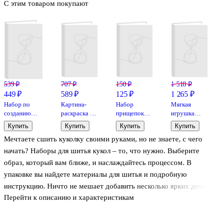
С этим товаром покупают
539 ₽
707 ₽
150 ₽
1 518 ₽
449 ₽
589 ₽
125 ₽
1 265 ₽
Набор по
Картина-
Набор
Мягкая
созданию
раскраска по
прищепок
игрушка
украшений
номерам
декоративных,
«Плюшевый
Купить
Купить
Купить
Купить
«Кулон-
«Божья
3 шт,
единорог
Мечтаете сшить куколку своими руками, но не знаете, с чего
сердечко из
коровка»,
полистоун,георгин
Юни», набор
эпоксидной
15х20 см,
розовый
для шитья,
начать? Наборы для шитья кукол – то, что нужно. Выберите
смолы», Be
Юнландия
18,5 × 22,8 ×
образ, который вам ближе, и наслаждайтесь процессом. В
TrenDIY
2,5 см
упаковке вы найдете материалы для шитья и подробную
инструкцию. Ничто не мешает добавить несколько ярких деталей
Перейти к описанию и характеристикам
– ленточку, декоративную пуговицу, стразы.
Набор упакован в коробку с продуманным дизайном и может