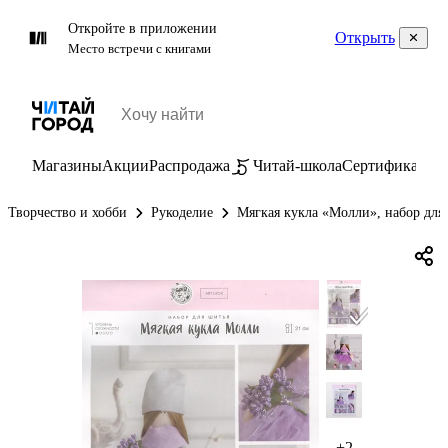
Откройте в приложении
Открыть
Место встречи с книгами
Магазины
Акции
Распродажа
Читай-школа
Сертификаты
П
Творчество и хобби
Рукоделие
Мягкая кукла «Молли», набор для ш
+2