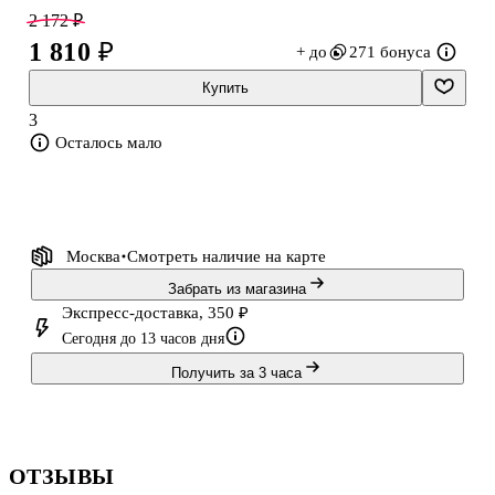
стать желанным подарком для любителей рукоделия.
2 172 ₽
В наборе: ткань, выкройки, волосы-трессы, кеды, декоративные
1 810 ₽
+ до
271 бонуса
элементы, инструкция.
Купить
3
Осталось мало
Москва
Смотреть наличие
на карте
Забрать из магазина
Экспресс-доставка, 350 ₽
Сегодня до 13 часов дня
Получить за 3 часа
ОТЗЫВЫ