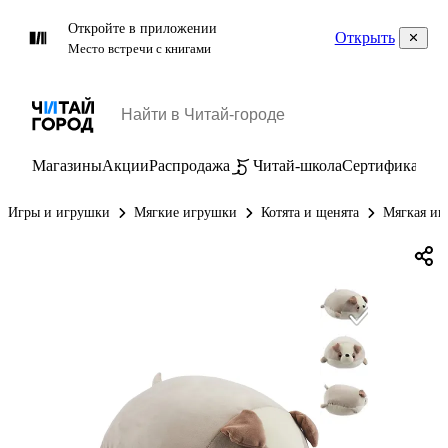
Откройте в приложении
Открыть
Место встречи с книгами
Магазины
Акции
Распродажа
Читай-школа
Сертификаты
П
Игры и игрушки
Мягкие игрушки
Котята и щенята
Мягкая иг