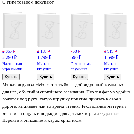
С этим товаром покупают
2 863 ₽
2 159 ₽
738 ₽
1 919 ₽
2 290 ₽
1 799 ₽
590 ₽
1 599 ₽
Настольная
Мягкая
Головоломка-
Мягкая
игра «Мачи
игрушка
пружинка
игрушка
Коро», Hobby
"Сиамский
узор, 15 см,
«Капибара»,
Купить
Купить
Купить
Купить
World
кот-
металлик
40 см,
Мягкая игрушка «Мопс толстый» — добродушный компаньон
подушка", 70
Bookvalno
см
для игр, объятий и спокойного засыпания. Пухлая форма удобно
ложится под руку: такую игрушку приятно прижать к себе в
дороге, на диване или во время чтения. Текстильный материал
мягкий на ощупь и подходит для детских игр, а аккуратное
Перейти к описанию и характеристикам
исполнение делает мопса милым подарком для ребёнка и всех,
кто любит щенят. Мягкая игрушка мопс также украсит детскую