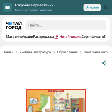
Откройте в приложении
Открыть
Место встречи с книгами
Магазины
Акции
Распродажа
Читай-школа
Сертификаты
Прог
Книги
Учебная литература
Образование
Начальная школа