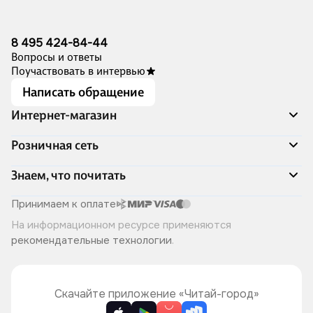
8 495 424-84-44
Вопросы и ответы
Поучаствовать в интервью
Написать обращение
Интернет-магазин
Акции
Розничная сеть
Распродажа
Доставка и оплата
Адреса магазинов
Знаем, что почитать
Программа лояльности
Книжный Дозор
Подарочные сертификаты
О компании
Скоро в продаже
Принимаем к оплате
Правила продажи
Читай-город для бизнеса
Эксклюзивные новинки
На информационном ресурсе применяются
Политика конфиденциальности
Хотите у нас работать?
Лучшие из лучших
рекомендательные технологии
.
Читай-журнал
Книжные циклы
Что ещё почитать?
Скачайте приложение «Читай-город»