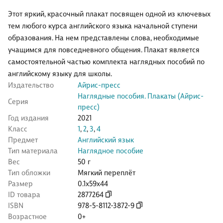
Этот яркий, красочный плакат посвящен одной из ключевых
тем любого курса английского языка начальной ступени
образования. На нем представлены слова, необходимые
учащимся для повседневного общения. Плакат является
самостоятельной частью комплекта наглядных пособий по
английскому языку для школы.
Издательство
Айрис-пресс
Наглядные пособия. Плакаты (Айрис-
Серия
пресс)
Год издания
2021
Класс
1
,
2
,
3
,
4
Предмет
Английский язык
Тип материала
Наглядное пособие
Вес
50 г
Тип обложки
Мягкий переплёт
Размер
0.1x59x44
ID товара
2877264
ISBN
978-5-8112-3872-9
Возрастное
0+