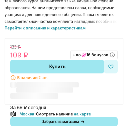
тем любого курса английского языка начальной ступени
образования. На нем представлены слова, необходимые
учащимся для повседневного общения. Плакат является
самостоятельной частью комплекта наглядных пособий по
Перейти к описанию и характеристикам
английскому языку для школы.
133 ₽
109 ₽
+ до
16 бонусов
Купить
В наличии 2 шт.
за 89 ₽
сегодня
Москва
Смотреть наличие
на карте
Забрать из магазина