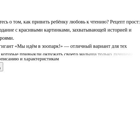
есь о том, как привить ребёнку любовь к чтению? Рецепт прост:
издание с красивыми картинками, захватывающей историей и
роями.
гигант «Мы идём в зоопарк!» — отличный вариант для тех
, которые привыкли окружать своего малыша только лучшими и
описанию и характеристикам
ыми вещами. За такой книжкой ваш ребёнок проведёт время с
в
удовольствием, узнает много нового и интересного.