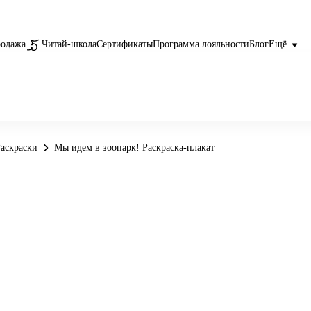
родажа
Читай-школа
Сертификаты
Программа лояльности
Блог
Ещё
аскраски
Мы идем в зоопарк! Раскраска-плакат