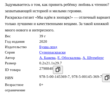
Задумываетесь о том, как привить ребёнку любовь к чтению?
захватывающей историей и милыми героями.
Раскраска-гигант «Мы идём в зоопарк!» — отличный вариант
только лучшими и качественными вещами. За такой книжкой в
много нового и интересного.
Вес
39 г
Год издания
2020
Издательство
Буква-ленд
Серия
Суперраскраски
Автор
А. Бажева
,
Е. Обоскалова
,
А. Штемберг
Размер
0.2x21.1x29.7
2798840
ID товара
978-5-00-145369-7
,
978-5-00145-369-7
ISBN
Возрастное
0+
ограничение