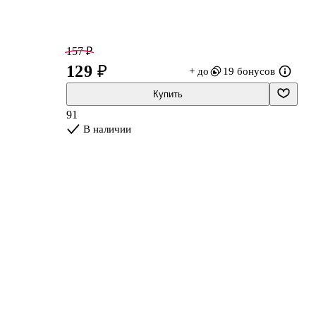
157 ₽
129 ₽
+ до
19 бонусов
Купить
91
В наличии