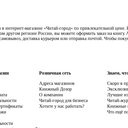
и в интернет-магазине «Читай-город» по привлекательной цене.
ом другом регионе России, вы можете оформить заказ на книгу 
 самовывоз, доставка курьером или отправка почтой. Чтобы пок
азин
Розничная сеть
Знаем, чт
Адреса магазинов
Скоро в п
Книжный Дозор
Эксклюзи
лата
О компании
Лучшие и
яльности
Читай-город для бизнеса
Читай-жу
ертификаты
Хотите у нас работать?
Книжные 
ажи
Что ещё п
ьности