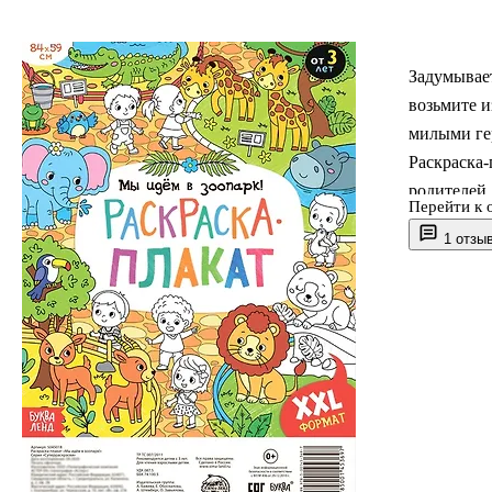
Задумывает
возьмите 
милыми ге
Раскраска-
родителей
Перейти к 
качественн
1 отзы
пользой и 