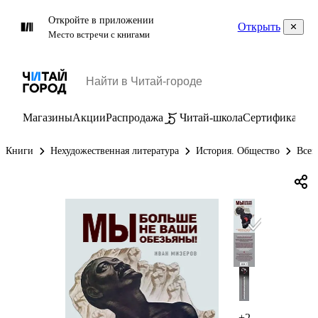
Откройте в приложении
Открыть
Место встречи с книгами
Магазины
Акции
Распродажа
Читай-школа
Сертификаты
П
Книги
Нехудожественная литература
История. Общество
Всем
+2