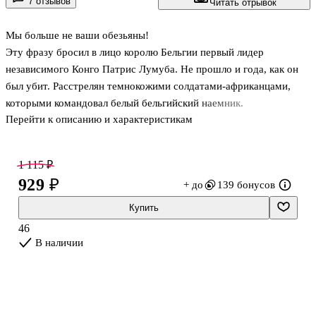
7 отзывов
Читать отрывок
Мы больше не ваши обезьяны!
Эту фразу бросил в лицо королю Бельгии первый лидер
независимого Конго Патрис Лумуба. Не прошло и года, как он
был убит. Расстрелян темнокожими солдатами-африканцами,
которыми командовал белый бельгийский наемник.
Перейти к описанию и характеристикам
Благоприятный климат, сырьевые богатства, возможность
развиваться без оглядки на заокеанских хозяев – в середине XX
века пламенные борцы национально-освободительных движений
1 115 ₽
верили, что Черный континент ждет блестящее будущее. На деле
929 ₽
+ до
139 бонусов
Африка погрузилась в пучину непрестанных войн, погубивших
множество жизней. Мечта о свободном будущем обернулась
Купить
трагедией и гибелью более чем 20 миллионов африканцев.
46
Эта книга - анализ истории Черного континента
В наличии