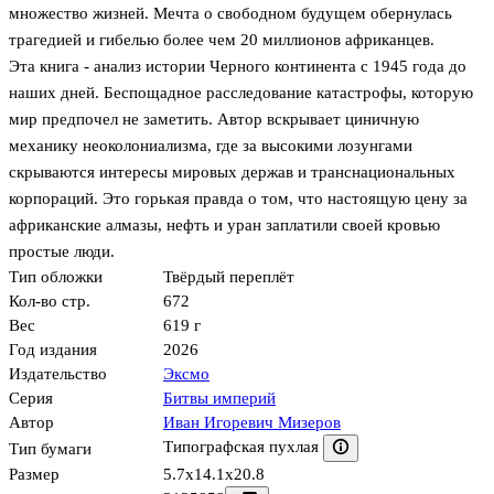
множество жизней. Мечта о свободном будущем обернулась
трагедией и гибелью более чем 20 миллионов африканцев.
Эта книга - анализ истории Черного континента с 1945 года до
наших дней. Беспощадное расследование катастрофы, которую
мир предпочел не заметить. Автор вскрывает циничную
механику неоколониализма, где за высокими лозунгами
скрываются интересы мировых держав и транснациональных
корпораций. Это горькая правда о том, что настоящую цену за
африканские алмазы, нефть и уран заплатили своей кровью
простые люди.
Тип обложки
Твёрдый переплёт
Кол-во стр.
672
Вес
619 г
Год издания
2026
Издательство
Эксмо
Серия
Битвы империй
Автор
Иван Игоревич Мизеров
Типографская пухлая
Тип бумаги
Размер
5.7x14.1x20.8