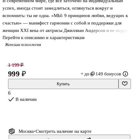
В современном мире, где все заточено на индивидуальный
успех, иногда стоит замедлиться, оглянуться вокруг и
вспомнить: ты не одна. «МЫ: 9 принципов любви, ведущих к
счастью» — манифест гармонии с собой и поддержки для
женщин XXI века от актрисы Джиллиан Андерсон и ее подруги
Перейти к описанию и характеристикам
Дженнифер Надель.
Женская психология
Аннотация
1 199 ₽
Что, если истинная сила женщины — не в борьбе в одиночку, а в
999 ₽
+ до
149 бонусов
соединении сердец?
Купить
«МЫ» — это манифест женской солидарности, тихая революция,
6
начинающаяся с любви к себе и вырастающая в любовь ко всем.
В наличии
Девять принципов книги помогут исцелить старые раны,
услышать свой внутренний голос и обрести опору в сообществе
женщин. Книга создает пространство, где женщины
поддерживают,
Москва
Смотреть наличие
на карте