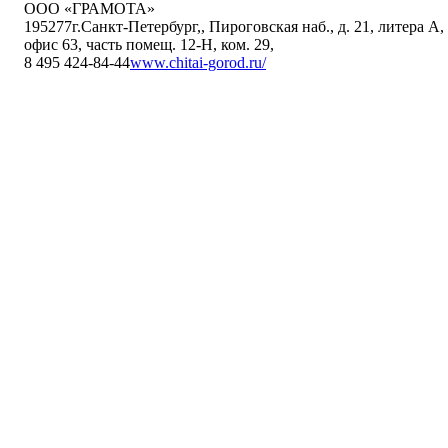
ООО «ГРАМОТА»
195277
г.Санкт-Петербург,
,
Пироговская наб., д. 21, литера А,
офис 63, часть помещ. 12-Н, ком. 29
,
8 495 424-84-44
www.chitai-gorod.ru/