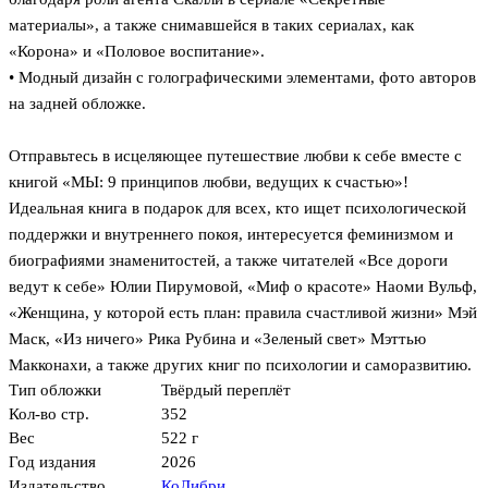
материалы», а также снимавшейся в таких сериалах, как
«Корона» и «Половое воспитание».
• Модный дизайн с голографическими элементами, фото авторов
на задней обложке.
Отправьтесь в исцеляющее путешествие любви к себе вместе с
книгой «МЫ: 9 принципов любви, ведущих к счастью»!
Идеальная книга в подарок для всех, кто ищет психологической
поддержки и внутреннего покоя, интересуется феминизмом и
биографиями знаменитостей, а также читателей «Все дороги
ведут к себе» Юлии Пирумовой, «Миф о красоте» Наоми Вульф,
«Женщина, у которой есть план: правила счастливой жизни» Мэй
Маск, «Из ничего» Рика Рубина и «Зеленый свет» Мэттью
Макконахи, а также других книг по психологии и саморазвитию.
Тип обложки
Твёрдый переплёт
Кол-во стр.
352
Вес
522 г
Год издания
2026
Издательство
КоЛибри