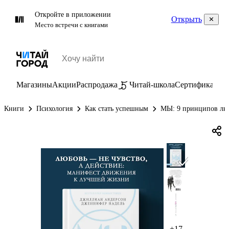
Откройте в приложении
Открыть
Место встречи с книгами
Магазины
Акции
Распродажа
Читай-школа
Сертификаты
П
Книги
Психология
Как стать успешным
МЫ: 9 принципов люб
+17