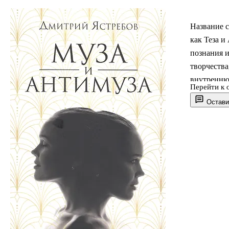
Название с
как Теза и
познания и
творчества
внутренню
Перейти к 
моменты, в
Остави
Антимузой.
различных 
Стихи, соб
стремлени
Более всег