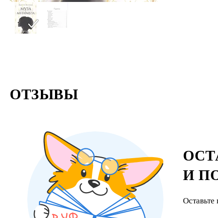
ОТЗЫВЫ
ОСТ
И П
Оставьте 