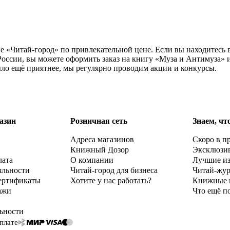
е «Читай-город» по привлекательной цене. Если вы находитесь
оссии, вы можете оформить заказ на книгу «Муза и Антимуза» и
ыло ещё приятнее, мы регулярно проводим акции и конкурсы.
азин
Розничная сеть
Знаем, чт
Адреса магазинов
Скоро в п
Книжный Дозор
Эксклюзи
лата
О компании
Лучшие и
яльности
Читай-город для бизнеса
Читай-жу
ертификаты
Хотите у нас работать?
Книжные 
ажи
Что ещё п
ьности
плате