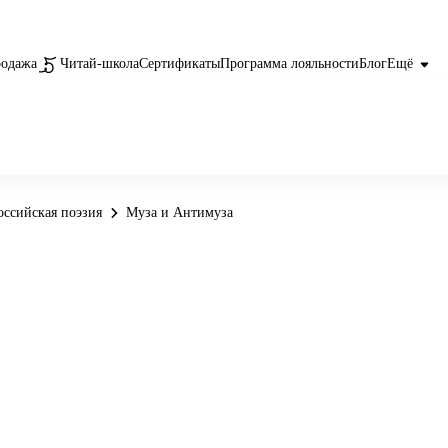
родажа
Читай-школа
Сертификаты
Программа лояльности
Блог
Ещё
оссийская поэзия
Муза и Антимуза