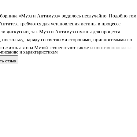
борника «Муза и Антимуза» родилось неслучайно. Подобно том
 Антитеза требуются для установления истины в процессе
ли дискуссии, так Муза и Антимуза нужны для процесса
, поскольку, наряду со светлыми сторонами, привносимыми во
ю жизнь автора Музой, существуют также и противоположные
описанию и характеристикам
ходящие в нашу действительность и, если угодно, душу с
ть отзыв
 Так что и та и другая равно необходимы тем, кто пробует себя 
отраслях искусства.
ранные в книге, отражают субъективный опыт автора, его
е к пониманию жизни и психологии человеческих отношений.
о он пытается раскрыть это понимание в цикле стихотво