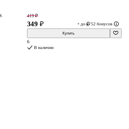
у,
419 ₽
349 ₽
+ до
52 бонусов
Купить
6
В наличии
в