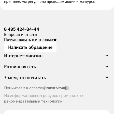
приятнее, мы регулярно проводим акции и конкурсы.
8 495 424-84-44
Вопросы и ответы
Поучаствовать в интервью
Написать обращение
Интернет-магазин
Акции
Розничная сеть
Распродажа
Доставка и оплата
Адреса магазинов
Знаем, что почитать
Программа лояльности
Книжный Дозор
Подарочные сертификаты
О компании
Скоро в продаже
Принимаем к оплате
Правила продажи
Читай-город для бизнеса
Эксклюзивные новинки
На информационном ресурсе применяются
Политика конфиденциальности
Хотите у нас работать?
Лучшие из лучших
рекомендательные технологии
.
Читай-журнал
Книжные циклы
Что ещё почитать?