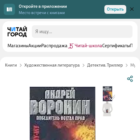
Откройте в приложении
Открыть
Место встречи с книгами
Магазины
Акции
Распродажа
Читай-школа
Сертификаты
Прог
Книги
Художественная литература
Детектив. Триллер
Му-м