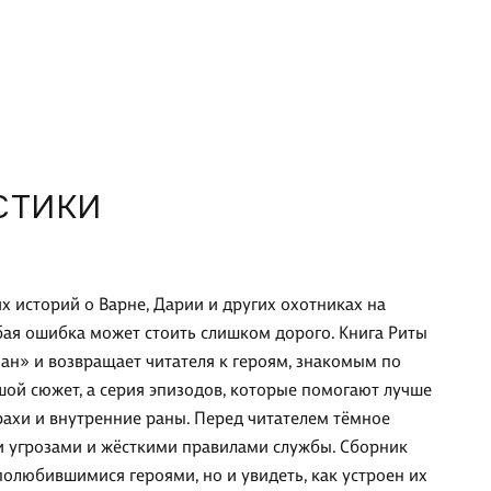
, знакомым по трилогии о Мрачном Взводе. Здесь важен
н большой сюжет, а серия эпизодов, которые помогают
понять прошлое и настоящее персонажей, их выбор,
 и внутренние раны. Перед читателем тёмное фэнтези со
скими мотивами, ведьмами, древними угрозами и
ми правилами службы. Сборник подойдёт тем, кто хочет
сто снова встретиться с полюбившимися героями, но и
СТИКИ
ь, как устроен
 историй о Варне, Дарии и других охотниках на
юбая ошибка может стоить слишком дорого. Книга Риты
» и возвращает читателя к героям, знакомым по
шой сюжет, а серия эпизодов, которые помогают лучше
рахи и внутренние раны. Перед читателем тёмное
и угрозами и жёсткими правилами службы. Сборник
 полюбившимися героями, но и увидеть, как устроен их