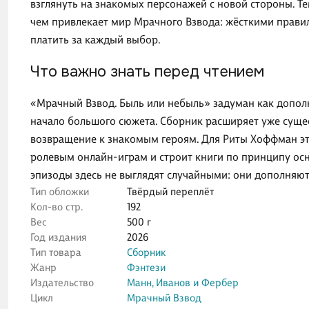
взглянуть на знакомых персонажей с новой стороны. Тем
чем привлекает мир Мрачного Взвода: жёсткими прави
платить за каждый выбор.
Что важно знать перед чтением
«Мрачный Взвод. Быль или небыль» задуман как дополни
начало большого сюжета. Сборник расширяет уже суще
возвращение к знакомым героям. Для Риты Хоффман это
ролевым онлайн-играм и строит книги по принципу ос
эпизоды здесь не выглядят случайными: они дополняю
Тип обложки
Твёрдый переплёт
Кол-во стр.
192
Вес
500 г
Год издания
2026
Тип товара
Сборник
Жанр
Фэнтези
Издательство
Манн, Иванов и Фербер
Цикл
Мрачный Взвод