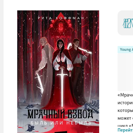
Young 
«Мрачн
истори
которы
может 
цикл «
Перейт