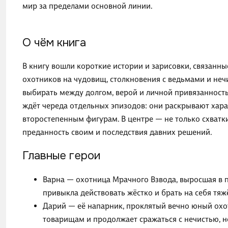
мир за пределами основной линии.
О чём книга
В книгу вошли короткие истории и зарисовки, связанн
охотников на чудовищ, столкновения с ведьмами и неч
выбирать между долгом, верой и личной привязанност
ждёт череда отдельных эпизодов: они раскрывают хар
второстепенным фигурам. В центре — не только схватки
преданность своим и последствия давних решений.
Главные герои
Варна — охотница Мрачного Взвода, выросшая в пр
привыкла действовать жёстко и брать на себя тя
Дарий — её напарник, проклятый вечно юный охот
товарищам и продолжает сражаться с нечистью, н