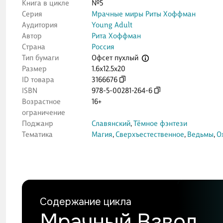
Книга в цикле
№5
Серия
Мрачные миры Риты Хоффман
Аудитория
Young Adult
Автор
Рита Хоффман
Страна
Россия
Офсет пухлый
Тип бумаги
Размер
1.6x12.5x20
ID товара
3166676
ISBN
978-5-00281-264-6
Возрастное
16+
ограничение
Поджанр
Славянский
,
Тёмное фэнтези
Тематика
Магия
,
Сверхъестественное
,
Ведьмы
,
О
Содержание цикла
Мрачный Взвод