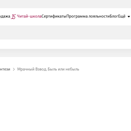
одажа
Читай-школа
Сертификаты
Программа лояльности
Блог
Ещё
нтези
Мрачный Взвод. Быль или небыль