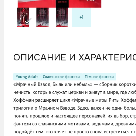
героям
не оди
лучше 
+1
страхи
славян
жёстки
не про
ОПИСАНИЕ И ХАРАКТЕРИ
увидет
Young Adult
Славянское фэнтези
Тёмное фэнтези
«Мрачный Взвод. Быль или небыль» — сборник коротких
нечисть, которые служат церкви и живут в мире, где л
Хоффман расширяет цикл «Мрачные миры Риты Хоффман
трилогии о Мрачном Взводе. Здесь важен не один боль
понять прошлое и настоящее персонажей, их выбор, ст
фэнтези со славянскими мотивами, ведьмами, древним
подойдёт тем, кто хочет не просто снова встретиться с