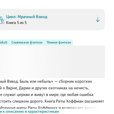
Цикл: Мрачный Взвод
Книга 5 из 5
Adult
Славянское фэнтези
Тёмное фэнтези
ый Взвод. Быль или небыль» — сборник коротких
й о Варне, Дарии и других охотниках на нечисть,
е служат церкви и живут в мире, где любая ошибка
стоить слишком дорого. Книга Риты Хоффман расширяет
Мрачные миры Риты Хоффман» и возвращает читателя к
и к описанию и характеристикам