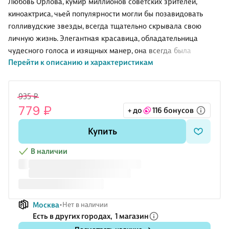
Любовь Орлова, кумир миллионов советских зрителей,
киноактриса, чьей популярности могли бы позавидовать
голливудские звезды, всегда тщательно скрывала свою
личную жизнь. Элегантная красавица, обладательница
чудесного голоса и изящных манер, она всегда была
Перейти к описанию и характеристикам
благодарна публике за любовь и поклонение.
Предлагаемая книга проведет вас за кулисы удивительной и
блистательной жизни главной советской актрисы. Письма
935 ₽
мужа звезды, великого режиссера Григория Александрова,
779 ₽
+ до
116 бонусов
дадут читателю возможность по-другому взглянуть на
любимую с детства героиню.
Купить
В наличии
Москва
Нет в наличии
Есть в других городах,
1 магазин