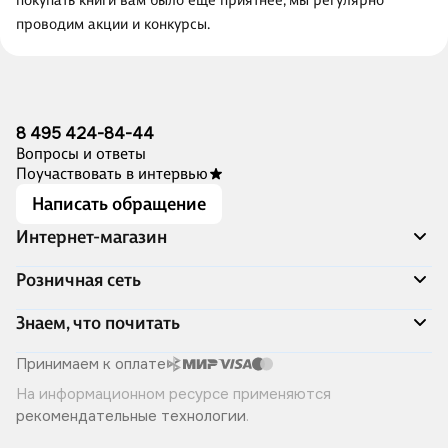
покупать книги вам было ещё приятнее, мы регулярно
проводим акции и конкурсы.
8 495 424-84-44
Вопросы и ответы
Поучаствовать в интервью
Написать обращение
Интернет-магазин
Акции
Розничная сеть
Распродажа
Доставка и оплата
Адреса магазинов
Знаем, что почитать
Программа лояльности
Книжный Дозор
Подарочные сертификаты
О компании
Скоро в продаже
Принимаем к оплате
Правила продажи
Читай-город для бизнеса
Эксклюзивные новинки
На информационном ресурсе применяются
Политика конфиденциальности
Хотите у нас работать?
Лучшие из лучших
рекомендательные технологии
.
Читай-журнал
Книжные циклы