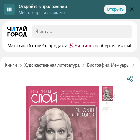
Откройте в приложении
Открыть
Место встречи с книгами
Магазины
Акции
Распродажа
Читай-школа
Сертификаты
Прог
Книги
Художественная литература
Биографии. Мемуары
Д