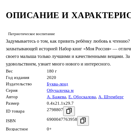
ОПИСАНИЕ И ХАРАКТЕРИ
Патриотическое воспитание
Задумываетесь о том, как привить ребёнку любовь к чтению?
захватывающей историей Набор книг «Моя Россия» — отличн
своего малыша только лучшими и качественными вещами. За 
удовольствием, узнает много нового и интересного.
Вес
180 г
Год издания
2020
Издательство
Буква-ленд
Серия
Обучалочка м
Автор
А. Бажева
,
Е. Обоскалова
,
А. Штемберг
Размер
0.4x21.1x29.7
2798807
ID товара
6900047763958
ISBN
Возрастное
0+