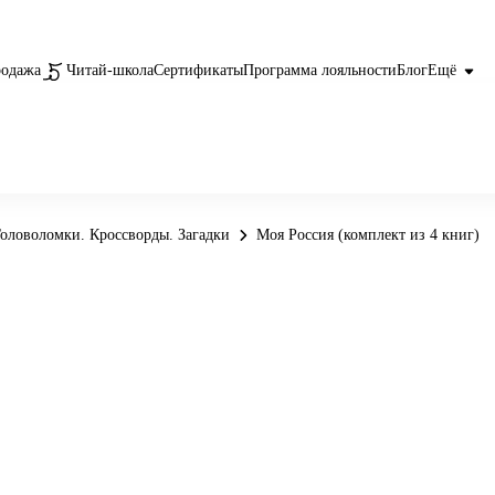
родажа
Читай-школа
Сертификаты
Программа лояльности
Блог
Ещё
оловоломки. Кроссворды. Загадки
Моя Россия (комплект из 4 книг)