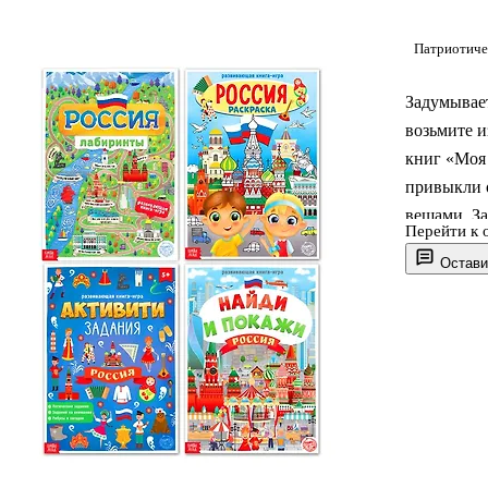
Патриотиче
Задумывает
возьмите 
книг «Моя 
привыкли 
вещами. За
Перейти к 
удовольств
Остави