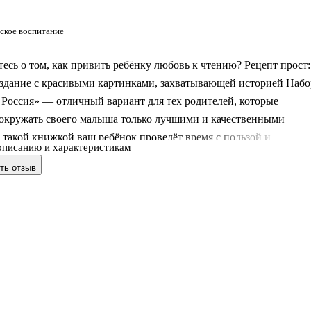
ское воспитание
есь о том, как привить ребёнку любовь к чтению? Рецепт прост:
издание с красивыми картинками, захватывающей историей Набо
Россия» — отличный вариант для тех родителей, которые
окружать своего малыша только лучшими и качественными
 такой книжкой ваш ребёнок проведёт время с пользой и
описанию и характеристикам
ием, узнает много нового и интересного.
ть отзыв